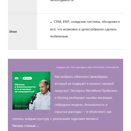
необходимости.
CRM, ERP, складские системы, обходчики и
всё, что возможно и целесообразно сделать
Иное
мобильным.
Реклама, 18+. ПАО «Мегафон» ИНН 7812014560 | 2Vfnxxr81dM
Как выбрать облачного провайдера,
который не подведёт в момент пиковой
нагрузки? Эксперты МегаФона ПроБизнес
и Skyeng разбирают ошибки миграции,
гибридные модели, безопасность и
скрытые расходы — и объясняют, как
связать инфраструктуру с реальными задачами бизнеса.
Читать статью →