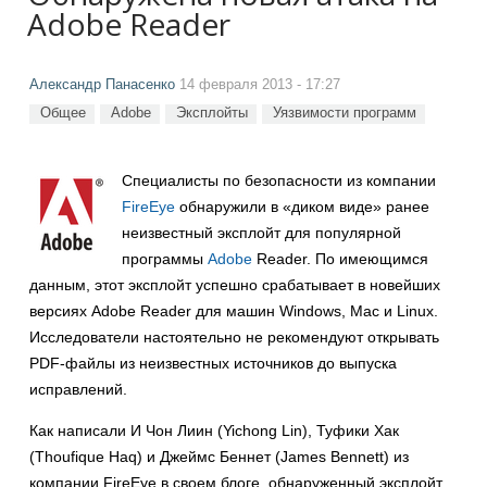
Adobe Reader
Александр Панасенко
14 февраля 2013 - 17:27
Общее
Adobe
Эксплойты
Уязвимости программ
Специалисты по безопасности из компании
FireEye
обнаружили в «диком виде» ранее
неизвестный эксплойт для популярной
программы
Adobe
Reader. По имеющимся
данным, этот эксплойт успешно срабатывает в новейших
версиях Adobe Reader для машин Windows, Mac и Linux.
Исследователи настоятельно не рекомендуют открывать
PDF-файлы из неизвестных источников до выпуска
исправлений.
Как написали И Чон Лиин (Yichong Lin), Туфики Хак
(Thoufique Haq) и Джеймс Беннет (James Bennett) из
компании FireEye в своем блоге, обнаруженный эксплойт