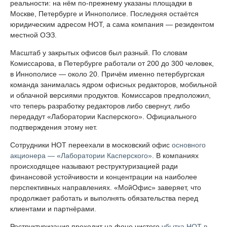
реальности: на нём по-прежнему указаны площадки в
Москве, Петербурге и Иннополисе. Последняя остаётся
юридическим адресом НОТ, а сама компания — резидентом
местной ОЭЗ.
Масштаб у закрытых офисов был разный. По словам
Комиссарова, в Петербурге работали от 200 до 300 человек,
в Иннополисе — около 20. Причём именно петербургская
команда занималась ядром офисных редакторов, мобильной
и облачной версиями продуктов. Комиссаров предположил,
что теперь разработку редакторов либо свернут, либо
передадут «Лаборатории Касперского». Официального
подтверждения этому нет.
Сотрудники НОТ переехали в московский офис
основного
акционера — «Лаборатории Касперского»
. В компаниях
происходящее называют реструктуризацией ради
финансовой устойчивости и концентрации на наиболее
перспективных направлениях. «МойОфис» заверяет, что
продолжает работать и выполнять обязательства перед
клиентами и партнёрами.
Реструктуризация проходит на фоне чистого
убытка НОТ в