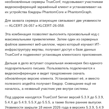
необновлённые серверы TrueConf, подсовывают участникам
видеоконференций заражённый клиент и устанавливают на
их устройства бэкдоры PhantomCore и PhantomGraph.
Для захвата сервера атакующие связывают две уязвимости
— KLCERT-26-057 и KLCERT-26-058.
Эта комбинация позволяет выполнять произвольный код с
максимальными привилегиями. Затем один из серверных
файлов заменяют веб-шеллом, через который изучают ИТ-
инфраструктуру жертвы, получают доступ к базе данных
TrueConf и подменяют установщик клиентского приложения.
Дальше в дело вступает социальная инженерия без единого
подозрительного письма. Пользователь подключается к
видеоконференции и видит предложение скачать
обновлённую версию клиента. Устанавливает её, и вместо
полезного апдейта получает бэкдор. Совещание ещё не
началось, а незваный участник уже внутри системы.
Под ударом находятся TrueConf Server версий 5.3.X до 5.3.9,
5.4.X до 5.4.9, 5.5.X до 5.5.5, а также более ранние выпуски.
Уязвимости закрыли 18 июня 2026 года в версиях 5.3.9, 5.4.9