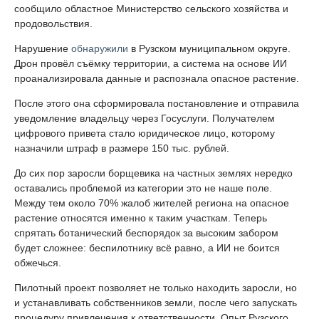
сообщило областное Министерство сельского хозяйства и
продовольствия.
Нарушение
обнаружили
в Рузском муниципальном округе.
Дрон провёл съёмку территории, а система на основе ИИ
проанализировала данные и распознала опасное растение.
После этого она сформировала постановление и отправила
уведомление владельцу через Госуслуги. Получателем
цифрового привета стало юридическое лицо, которому
назначили штраф в размере 150 тыс. рублей.
До сих пор заросли борщевика на частных землях нередко
оставались проблемой из категории это не наше поле.
Между тем около 70% жалоб жителей региона на опасное
растение относятся именно к таким участкам. Теперь
спрятать ботанический беспорядок за высоким забором
будет сложнее: беспилотнику всё равно, а ИИ не боится
обжечься.
Пилотный проект позволяет не только находить заросли, но
и устанавливать собственников земли, после чего запускать
процедуру привлечения к ответственности. Опыт Рузского