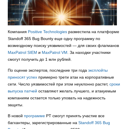
Компания
Positive Technologies
разместила на платформе
Standoff 365 Bug Bounty еще одну программу по
возмездному поиску уязвимостей — для своих флагманов
MaxPatrol SIEM
и
MaxPatrol VM
. За находки участники
смогут получить до 1 млн рублей.
По оценке экспертов, последние три года
эксплойты
приносят успех
примерно трети атак на корпоративные
сети. Число уязвимостей при этом неуклонно растет,
сроки
выпуска патчей
оставляют желать лучшего, и атакуемым
компаниям остается только уповать на надежность
защиты.
В новой
программе
PT смогут принять участие все
багхантеры, зарегистрированные на
Standoff 365 Bug