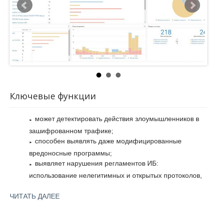
режиме выявлять попытки проникновения в сеть компании
киберпреступников.
PT NAD определяет 70 сетевых протоколов и разбирает 30
наиболее распространённых из них на уровнях L2-L7.
Система работает с отзеркаленной копией трафика и
поэтому не влияет на производительность сети.
Ключевые функции
может детектировать действия злоумышленников в
зашифрованном трафике;
способен выявлять даже модифицированные
вредоносные программы;
выявляет нарушения регламентов ИБ:
использование нелегитимных и открытых протоколов,
передачу учётных данных в открытом виде и т.п.;
даёт описания и рекомендации по реагированию на
ЧИТАТЬ ДАЛЕЕ
атаки, определяет техники и тактики атакующих по