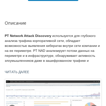
Описание
PT Network Attack Discovery
используется для глубокого
анализа трафика корпоративной сети, обладает
возможностью выявления кибератак внутри сети компании и
на ее периметре. PT NAD анализирует потоки данных на
периметре и в инфраструктуре, обнаруживает активность
злоумышленников даже в зашифрованном трафике и
помогает в расследованиях.
ЧИТАТЬ ДАЛЕЕ
Также продукт способен выявить нарушения регламентов
ИБ, сопоставить события с техниками и тактиками
злоумышленников по матрице MITRE ATT&CK, оказать
содействие при выстраивании процесса Threat Hunting
(проактивного поиска угроз).
PT Network Attack Discovery позволяет в автоматическом