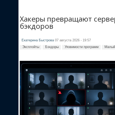
Хакеры превращают сервер
бэкдоров
Екатерина Быстрова
07 августа 2026 - 19:57
Эксплойты
Бэкдоры
Уязвимости программ
Малый