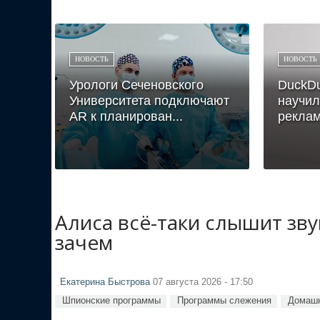
НОВОСТЬ
НОВОСТЬ
Урологи Сеченовского
DuckD
Университета подключают
научил
AR к планирован...
реклам
Алиса всё-таки слышит зв
зачем
Екатерина Быстрова
07 августа 2026 - 17:50
Шпионские программы
Программы слежения
Домашн