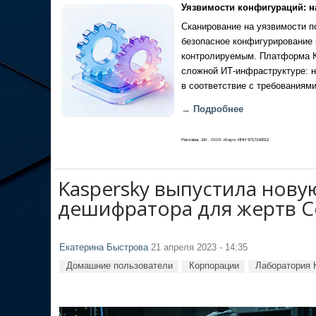
Уязвимости конфигураций: н
Сканирование на уязвимости по
безопасное конфигурирование 
контролируемым. Платформа Ка
сложной ИТ-инфраструктуре: н
в соответствие с требованиями
→ Подробнее
Реклама, 18+. ООО «Кауч» ИНН 9717142012
Kaspersky выпустила нову
дешифратора для жертв C
Екатерина Быстрова
21 апреля 2023 - 14:35
Домашние пользователи
Корпорации
Лаборатория 