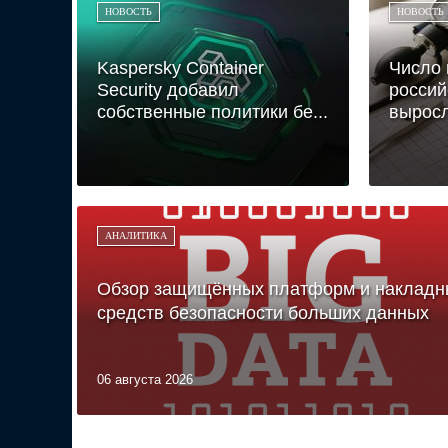
НОВОСТЬ
НОВОСТЬ
Kaspersky Container
Число 
Security добавил
россий
собственные политики бе...
выросл
АНАЛИТИКА
Обзор защищённых платформ и накладн
средств безопасности больших данных
06 августа 2026