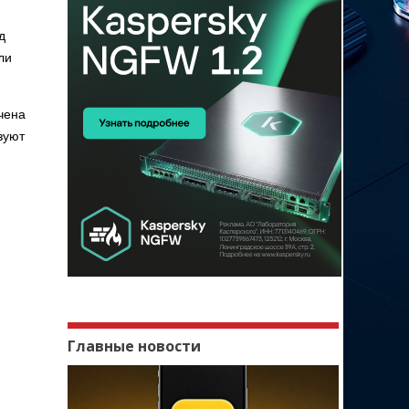
д
ли
чена
зуют
Главные новости