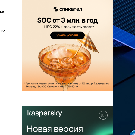
ка
 их