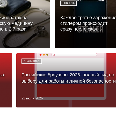
НОВОСТЬ
кибератак на
Каждое третье заражени
скую медицину
стилером происходит
о в 2,7 раза
сразу после скач...
АНАЛИТИКА
ых
Российские браузеры 2026: полный гид по
выбору для работы и личной безопасности
22 июля 2026