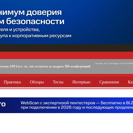
Реклама. ООО «АМ Медиа» ОГРН 1077746725
ртажи AM Live: то, что остаётся за кадром ИБ-конференций
Практика
Обзоры
Тесты
Интервью
Сравнения
Ка