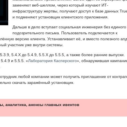
заменяют веб-шеллом, через который изучают ИТ-
инфраструктуру жертвы, получают доступ к базе данных Tru
и подменяют установщик клиентского приложения.
Дальше в дело вступает социальная инженерия без единого
подозрительного письма. Пользователь подключается к
ённую версию клиента. Устанавливает её, и вместо полезного ап
ный участник уже внутри системы.
3.9, 5.4.X до 5.4.9, 5.5.X до 5.5.5, а также более ранние выпуски.
.4.9 и 5.5.5. «
Лаборатория Касперского
», обнаружившая кампани
.
отрудник любой компании может получить приглашение от контраг
тельно скачать заражённый установщик.
ы, аналитика, анонсы главных ивентов