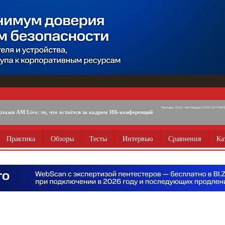
Реклама. ООО «АМ Медиа» ОГРН 1077746725
ртажи AM Live: то, что остаётся за кадром ИБ-конференций
Практика
Обзоры
Тесты
Интервью
Сравнения
Ка