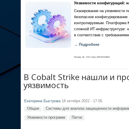
Уязвимости конфигураций: н
Сканирование на уязвимости по
безопасное конфигурирование 
контролируемым. Платформа Ка
сложной ИТ-инфраструктуре: н
в соответствие с требованиями
→ Подробнее
Реклама, 18+. ООО «Кауч» ИНН 9717142012
В Cobalt Strike нашли и п
уязвимость
Екатерина Быстрова
18 октября 2022 - 17:05
Общее
Системы для анализа защищенности информа
Уязвимости программ
Патчи