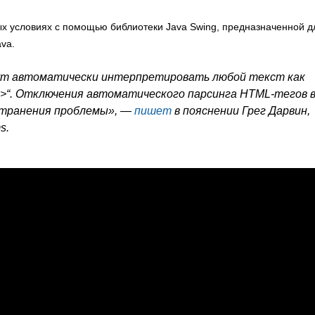
х условиях с помощью библиотеки Java Swing, предназначенной д
va.
ут автоматически интерпретировать любой текст как
ml>“. Отключения автоматического парсинга HTML-тегов 
странения проблемы», —
пишет
в пояснении Грег Дарвин,
s.