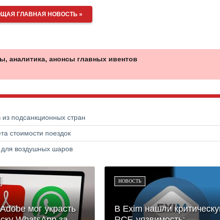
ЩАЯ ГЛАВНАЯ НОВОСТЬ »
ы, аналитика, анонсы главных ивентов
в из подсанкционных стран
та стоимости поездок
а для воздушных шаров
НОВОСТЬ
Adobe мог украсть
В Exim нашли критическ
ску WhatsApp за
RCE-уязвимость: