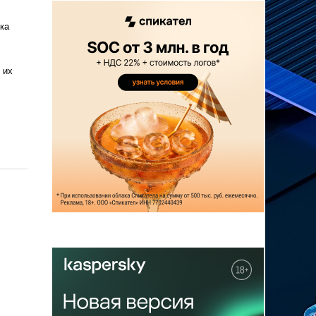
ка
 их