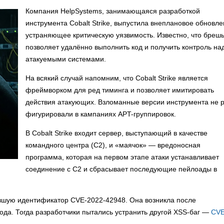
Компания HelpSystems, занимающаяся разработкой
инструмента Cobalt Strike, выпустила внеплановое обновле
устраняющее критическую уязвимость. Известно, что бреш
позволяет удалённо выполнить код и получить контроль на
атакуемыми системами.
На всякий случай напомним, что Cobalt Strike является
фреймворком для ред тиминга и позволяет имитировать
действия атакующих. Взломанные версии инструмента не 
фигурировали в кампаниях APT-группировок.
В Cobalt Strike входит сервер, выступающий в качестве
командного центра (C2), и «маячок» — вредоносная
программа, которая на первом этапе атаки устанавливает
соединение с C2 и сбрасывает последующие пейлоады в
чившую идентификатор CVE-2022-42948. Она возникла после
года. Тогда разработчики пытались устранить другой XSS-баг —
CVE