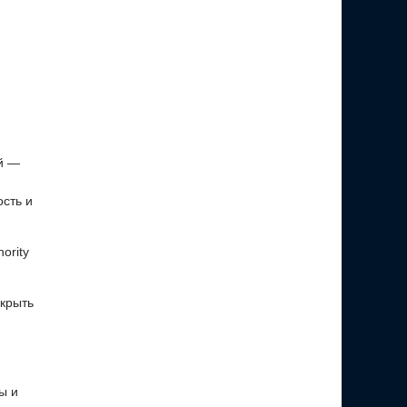
й —
сть и
ority
крыть
ы и