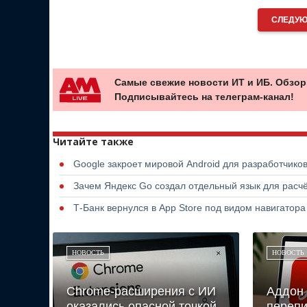
СЛЕДУЮ
Самые свежие новости ИТ и ИБ. Обзор
Подписывайтесь на телеграм-канал!
Читайте также
Google закроет мировой Android для разработчико
Зачем Яндекс Go создал отдельный язык для расчё
Т-Банк вернулся в App Store под видом навигатор
НОВОСТЬ
НОВОСТЬ
Chrome-расширения с ИИ
Аддон 
оказались опасной точкой
перепи