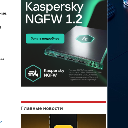
ние,
ь
д
раз
Главные новости
-