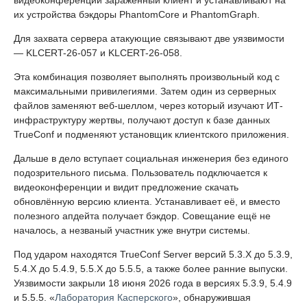
видеоконференций заражённый клиент и устанавливают на
их устройства бэкдоры PhantomCore и PhantomGraph.
Для захвата сервера атакующие связывают две уязвимости
— KLCERT-26-057 и KLCERT-26-058.
Эта комбинация позволяет выполнять произвольный код с
максимальными привилегиями. Затем один из серверных
файлов заменяют веб-шеллом, через который изучают ИТ-
инфраструктуру жертвы, получают доступ к базе данных
TrueConf и подменяют установщик клиентского приложения.
Дальше в дело вступает социальная инженерия без единого
подозрительного письма. Пользователь подключается к
видеоконференции и видит предложение скачать
обновлённую версию клиента. Устанавливает её, и вместо
полезного апдейта получает бэкдор. Совещание ещё не
началось, а незваный участник уже внутри системы.
Под ударом находятся TrueConf Server версий 5.3.X до 5.3.9,
5.4.X до 5.4.9, 5.5.X до 5.5.5, а также более ранние выпуски.
Уязвимости закрыли 18 июня 2026 года в версиях 5.3.9, 5.4.9
и 5.5.5. «
Лаборатория Касперского
», обнаружившая