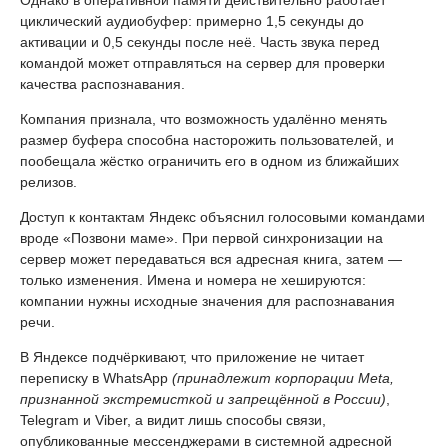
Однако в оперативной памяти действительно работает
циклический аудиобуфер: примерно 1,5 секунды до
активации и 0,5 секунды после неё. Часть звука перед
командой может отправляться на сервер для проверки
качества распознавания.
Компания признала, что возможность удалённо менять
размер буфера способна насторожить пользователей, и
пообещала жёстко ограничить его в одном из ближайших
релизов.
Доступ к контактам Яндекс объяснил голосовыми командами
вроде «Позвони маме». При первой синхронизации на
сервер может передаваться вся адресная книга, затем —
только изменения. Имена и номера не хешируются:
компании нужны исходные значения для распознавания
речи.
В Яндексе подчёркивают, что приложение не читает
переписку в WhatsApp
(принадлежит корпорации Meta,
признанной экстремисткой и запрещённой в России)
,
Telegram и Viber, а видит лишь способы связи,
опубликованные мессенджерами в системной адресной