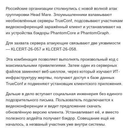
Российские организации столкнулись с новой волной атак
группировки Head Mare. Злоумышленники взламывают
необновлённые серверы TrueConf, подсовывают участникам
видеоконференций заражённый клиент и устанавливают на
их устройства бэкдоры PhantomCore и PhantomGraph.
Для захвата сервера атакующие связывают две уязвимости
— KLCERT-26-057 и KLCERT-26-058.
Эта комбинация позволяет выполнять произвольный код с
максимальными привилегиями. Затем один из серверных
файлов заменяют веб-шеллом, через который изучают ИТ-
инфраструктуру жертвы, получают доступ к базе данных
TrueConf и подменяют установщик клиентского приложения.
Дальше в дело вступает социальная инженерия без единого
подозрительного письма. Пользователь подключается к
видеоконференции и видит предложение скачать
обновлённую версию клиента. Устанавливает её, и вместо
полезного апдейта получает бэкдор. Совещание ещё не
началось, а незваный участник уже внутри системы.