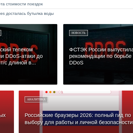
та стоимости поездок
ries досталась бутылка воды
НОВОСТЬ
ский телеком
ФСТЭК России выпустил
и DDoS-атаки до
рекомендации по борьбе 
т/с длиной в...
DDoS
АНАЛИТИКА
ых
Российские браузеры 2026: полный гид по
выбору для работы и личной безопасности