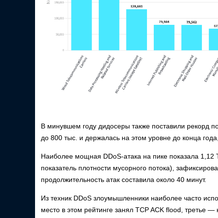
В минувшем году дидосеры также поставили рекорд по
до 800 тыс. и держалась на этом уровне до конца год
Наиболее мощная DDoS-атака на пике показала 1,12 Т
показатель плотности мусорного потока), зафиксиров
продолжительность атак составила около 40 минут.
Из техник DDoS злоумышленники наиболее часто исп
место в этом рейтинге занял TCP ACK flood, третье 