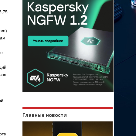
3,75
eam)
зам
ее
ций
вня,
в
ой
Главные новости
ртв