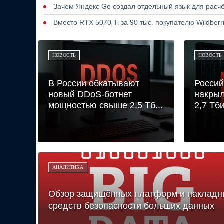
Зачем Яндекс Go создал отдельный язык для расчё
Вместо RTX 5070 Ti за 90 тыс. покупателю Wildber
НОВОСТЬ
НОВОСТЬ
В России обкатывают
Россий
новый DDoS-ботнет
накрыл
мощностью свыше 2,5 Тб...
2,7 Тби
АНАЛИТИКА
Обзор защищённых платформ и накладн
средств безопасности больших данных