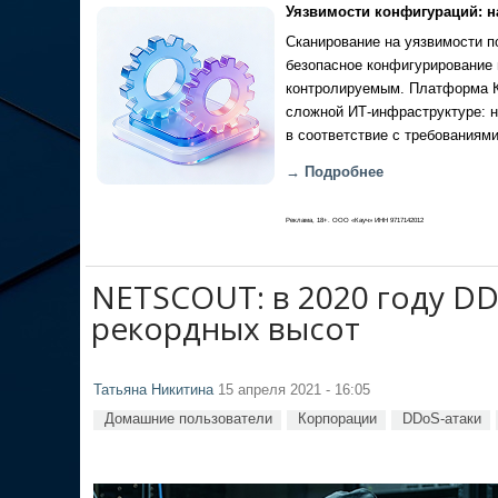
Уязвимости конфигураций: н
Сканирование на уязвимости по
безопасное конфигурирование 
контролируемым. Платформа Ка
сложной ИТ-инфраструктуре: н
в соответствие с требованиями
→ Подробнее
Реклама, 18+. ООО «Кауч» ИНН 9717142012
NETSCOUT: в 2020 году DD
рекордных высот
Татьяна Никитина
15 апреля 2021 - 16:05
Домашние пользователи
Корпорации
DDoS-атаки