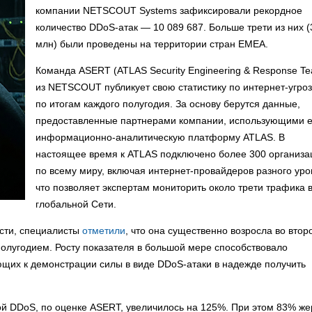
компании NETSCOUT Systems зафиксировали рекордное
количество DDoS-атак — 10 089 687. Больше трети из них (
млн) были проведены на территории стран EMEA.
Команда ASERT (ATLAS Security Engineering & Response T
из NETSCOUT публикует свою статистику по интернет-угро
по итогам каждого полугодия. За основу берутся данные,
предоставленные партнерами компании, использующими 
информационно-аналитическую платформу ATLAS. В
настоящее время к ATLAS подключено более 300 организа
по всему миру, включая интернет-провайдеров разного уро
что позволяет экспертам мониторить около трети трафика 
глобальной Сети.
сти, специалисты
отметили
, что она существенно возросла во втор
олугодием. Росту показателя в большой мере способствовало
ющих к демонстрации силы в виде DDoS-атаки в надежде получить
зой DDoS, по оценке ASERT, увеличилось на 125%. При этом 83% же