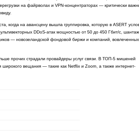
 перегрузки на файрволах и VPN-концентраторах — критически важн
овиду.
та, когда на авансцену вышла группировка, которую в ASERT усло
ультивекторных DDoS-атак мощностью от 50 до 450 Гбит/с, шанта
иков — новозеландской фондовой биржи и компаний, вовлеченных
ольше прочих страдали провайдеры услуг связи. В ТОП-5 мишеней
широкого вещания — такие как Netflix и Zoom, а также интернет-