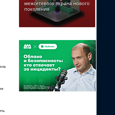
межсетевого экрана нового
поколения
тела
яя
ить