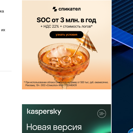
ка
 их