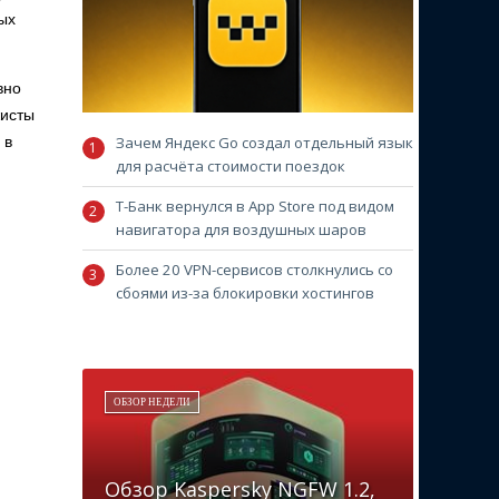
ых
вно
жисты
Зачем Яндекс Go создал отдельный язык
 в
для расчёта стоимости поездок
Т-Банк вернулся в App Store под видом
навигатора для воздушных шаров
Более 20 VPN-сервисов столкнулись со
сбоями из-за блокировки хостингов
ОБЗОР НЕДЕЛИ
Обзор Kaspersky NGFW 1.2,