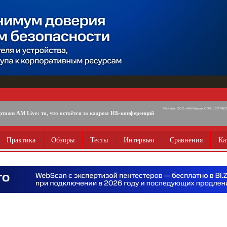
Реклама. ООО «АМ Медиа» ОГРН 1077746725
ртажи AM Live: то, что остаётся за кадром ИБ-конференций
Практика
Обзоры
Тесты
Интервью
Сравнения
Ка