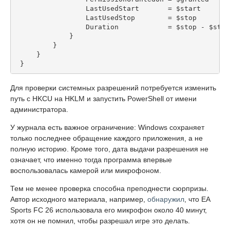
                 LastUsedStart       = $start
                 LastUsedStop        = $stop
                 Duration            = $stop - $star
             }
         }
     }
 }
Для проверки системных разрешений потребуется изменить
путь с HKCU на HKLM и запустить PowerShell от имени
администратора.
У журнала есть важное ограничение: Windows сохраняет
только последнее обращение каждого приложения, а не
полную историю. Кроме того, дата выдачи разрешения не
означает, что именно тогда программа впервые
воспользовалась камерой или микрофоном.
Тем не менее проверка способна преподнести сюрпризы.
Автор исходного материала, например,
обнаружил
, что EA
Sports FC 26 использовала его микрофон около 40 минут,
хотя он не помнил, чтобы разрешал игре это делать.