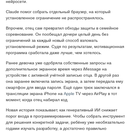
нейросети.
Claude помог собрать отдельный браузер, на который
установленное ограничение не распространялось.
Впрочем, отец сам превратил обходы защиты в семейное
соревнование. Он пообещал дочери целый день без
ограничений за каждый новый способ взломать
установленный режим. Судя по результатам, мотивационная
программа сработала даже лучше, чем хотелось.
Ранее девочка уже одобряла собственные запросы на
дополнительное экранное время через iMessage на
устройстве с активной учётной записью отца. В другой раз
она заранее включила запись экрана, а затем передала ему
смартфон для ввода пароля. Ещё один трюк заключался в
трансляции экрана iPhone на
Apple
TV через AirPlay в тот
момент, когда отец набирал код.
Новая история показывает, как генеративный ИИ снижает
порог входа в программирование. Чтобы собрать инструмент
для решения конкретной задачи, ребёнку уже необязательно
годами изучать разработку, а достаточно правильно