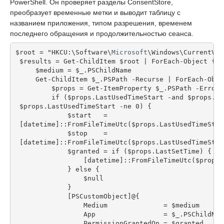
PowerShell. Он проверяет разделы ConsentStore,
преобразует временные метки и выводит таблицу с
названием приложения, типом разрешения, временем
последнего обращения и продолжительностью сеанса.
$root = "HKCU:\Software\
Microsoft
\Windows\CurrentVer
 $results = Get-ChildItem $root | ForEach-Object {
     $medium = $_.PSChildName
     Get-ChildItem $_.PSPath -Recurse | ForEach-Obje
         $props = Get-ItemProperty $_.PSPath -ErrorA
         if ($props.LastUsedTimeStart -and $props.La
 $props.LastUsedTimeStart -ne 0) {
             $start   =
 [datetime]::FromFileTimeUtc($props.LastUsedTimeStar
             $stop    =
 [datetime]::FromFileTimeUtc($props.LastUsedTimeStop
             $granted = if ($props.LastSetTime) {
                 [datetime]::FromFileTimeUtc($props.
             } else {
                 $null
             }
             [PSCustomObject]@{
                 Medium              = $medium
                 App                 = $_.PSChildNam
                 PermissionGrantedOn = $granted