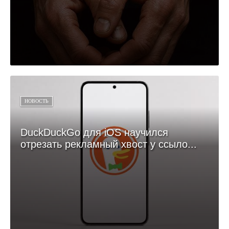
НОВОСТЬ
DuckDuckGo для iOS научился
отрезать рекламный хвост у ссыло...