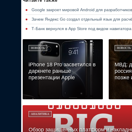
Читайте также
Google закроет мировой Android для разработчико
Зачем Яндекс Go создал отдельный язык для расчё
Т-Банк вернулся в App Store под видом навигатор
НОВОСТЬ
НОВОСТЬ
iPhone 18 Pro засветился в
МВД: д
даркнете раньше
россия
презентации Apple
позже 
АНАЛИТИКА
Обзор защищённых платформ и накладн