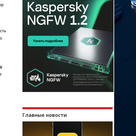
ор
сть
о
в
е
Главные новости