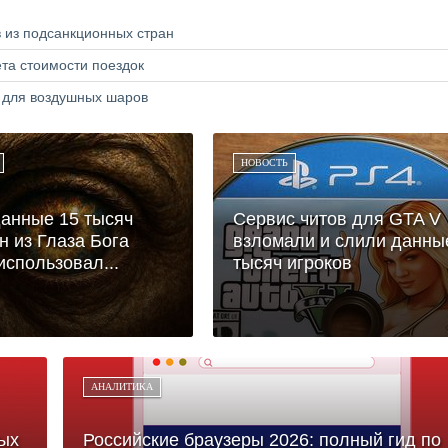
в из подсанкционных стран
та стоимости поездок
а для воздушных шаров
НОВОСТЬ
анные 15 тысяч
Сервис читов для GTA V
н из Глаза Бога
взломали и слили данны
использовал...
тысяч игроков
АНАЛИТИКА
ых
Российские браузеры 2026: полный гид по