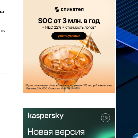
ка
 их