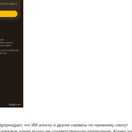
упреждает, что ИИ-агенты и другие сервисы по-прежнему смогут
ьзователь ранее выдал им соответствующие разрешения. Кроме тог