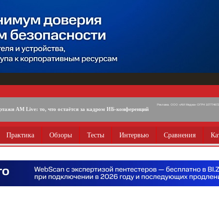
Реклама. ООО «АМ Медиа» ОГРН 1077746725
ртажи AM Live: то, что остаётся за кадром ИБ-конференций
Практика
Обзоры
Тесты
Интервью
Сравнения
Ка