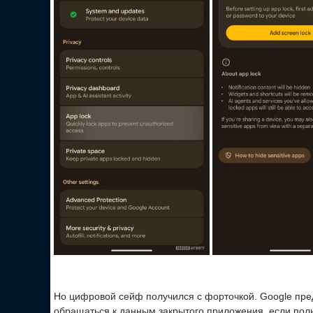
Но цифровой сейф получился с форточкой. Google пред
обращаться к данным закрытого приложения, если пол