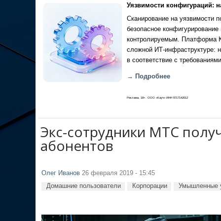
Уязвимости конфигураций: н
Сканирование на уязвимости по
безопасное конфигурирование 
контролируемым. Платформа Ка
сложной ИТ-инфраструктуре: н
в соответствие с требованиями
→ Подробнее
Реклама, 18+. ООО «Кауч» ИНН 9717142012
Экс-сотрудники МТС получ
абонентов
Олег Иванов
26 февраля 2019 - 15:45
Домашние пользователи
Корпорации
Умышленные 