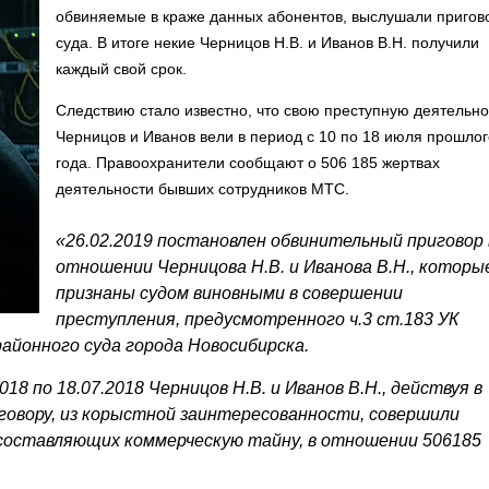
обвиняемые в краже данных абонентов, выслушали пригов
суда. В итоге некие Черницов Н.В. и Иванов В.Н. получили
каждый свой срок.
Следствию стало известно, что свою преступную деятельно
Черницов и Иванов вели в период с 10 по 18 июля прошлог
года. Правоохранители сообщают о 506 185 жертвах
деятельности бывших сотрудников МТС.
«26.02.2019 постановлен обвинительный приговор 
отношении Черницова Н.В. и Иванова В.Н., которы
признаны судом виновными в совершении
преступления, предусмотренного ч.3 ст.183 УК
айонного суда города Новосибирска.
018 по 18.07.2018 Черницов Н.В. и Иванов В.Н., действуя в
говору, из корыстной заинтересованности, совершили
 составляющих коммерческую тайну, в отношении 506185