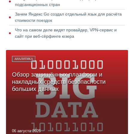
подсанкционных стран
Зачем Яндекс Go создал отдельный язык для расчёта
стоимости поездок
Что на самом деле видят провайдер, VPN-сервис и
сайт при веб-сёрфинге юзера
АНАЛИТИКА
Обзор защищённых платформ и
накладных средств безопасности
больших данных
06 августа 2026