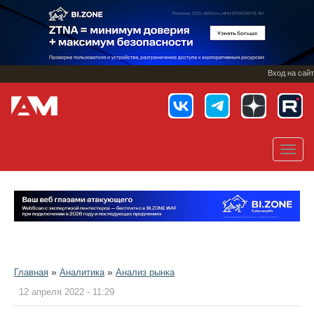
Перейти
к
основному
содержанию
Вход на сайт
Toggl
navig
»
»
Главная
Аналитика
Анализ рынка
12 апреля 2022 - 11:29