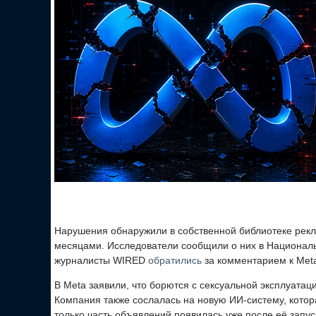
Нарушения обнаружили в собственной библиотеке рек
месяцами. Исследователи сообщили о них в Национал
журналисты WIRED
обратились
за комментарием к Meta
В Meta заявили, что борются с сексуальной эксплуатац
Компания также сослалась на новую ИИ-систему, котор
только часть объявлений появилась уже после её запу