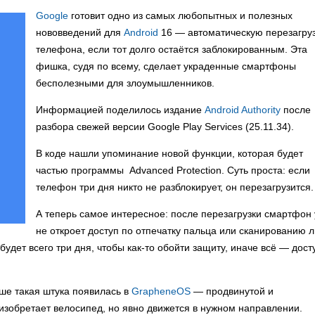
Google
готовит одно из самых любопытных и полезных
нововведений для
Android
16 — автоматическую перезагру
телефона, если тот долго остаётся заблокированным. Эта
фишка, судя по всему, сделает украденные смартфоны
бесполезными для злоумышленников.
Информацией поделилось издание
Android Authority
после
разбора свежей версии Google Play Services (25.11.34).
В коде нашли упоминание новой функции, которая будет
частью программы Advanced Protection. Суть проста: если
телефон три дня никто не разблокирует, он перезагрузится.
А теперь самое интересное: после перезагрузки смартфон
не откроет доступ по отпечатку пальца или сканированию л
будет всего три дня, чтобы как-то обойти защиту, иначе всё — дост
ьше такая штука появилась в
GrapheneOS
— продвинутой и
е изобретает велосипед, но явно движется в нужном направлении.