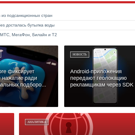
в из подсанкционных стран
ries досталась бутылка воды
 МТС, МегаФон, Билайн и Т2
НОВОСТЬ
ore фиксирует
Android-приложения
 нажатие ради
передают геолокацию
альных подборо...
рекламщикам через SDK
АНАЛИТИКА