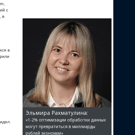
am,
ий с
 в
хся в
брили
Эльмира Рахматулина:
«1-2% оптимизации обработки данных
видел.
могут превратиться в миллиарды
рублей экономии»