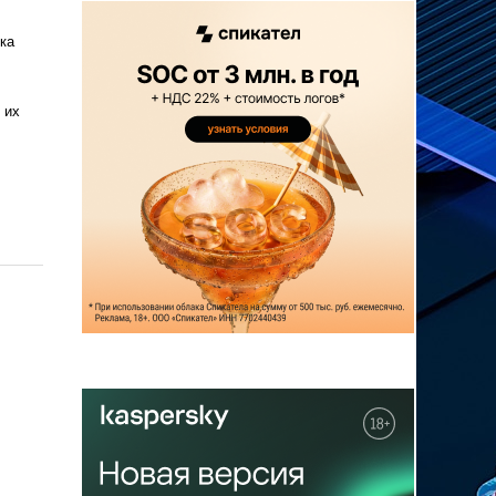
ка
 их