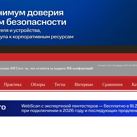
Реклама. ООО «АМ Медиа» ОГРН 1077746725
ртажи AM Live: то, что остаётся за кадром ИБ-конференций
Практика
Обзоры
Тесты
Интервью
Сравнения
Ка