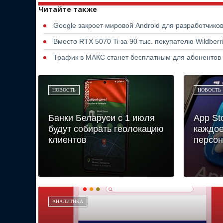
Читайте также
Google закроет мировой Android для разработчико
Вместо RTX 5070 Ti за 90 тыс. покупателю Wildber
Трафик в МАКС станет бесплатным для абонентов
НОВОСТЬ
НОВОСТЬ
Банки Беларуси с 1 июля
App St
будут собирать геолокацию
каждое
клиентов
персон
АНАЛИТИКА