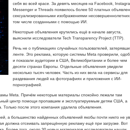
себя во всей красе. За девять месяцев на Facebook, Instagr
Messenger и Threads появилось более 50 платных объявлен
сексуализированными изображениями несовершеннолетних,
том числе созданными с помощью ИИ.
Некоторые объявления крутились ещё в начале августа,
выяснили исследователи Tech Transparency Project (TTP).
Речь не о публикациях случайных пользователей, затерявши
ленте. Это реклама, которую системы Meta проверили, одо
и показали аудитории в США, Великобритании и более чем
десяти странах Европы. Отдельные объявления увидели
несколько тысяч человек. Часть из них вела на сервисы для
раздевания людей на фотографиях и приложения с ИИ-
порнографией.
ламы Meta. Причём некоторые материалы спокойно лежали там
ьный центр помощи пропавшим и эксплуатируемым детям США, а
. Только после этого компания удалила объявления.
ией, а большинство найденных объявлений якобы почти никто не у
ая должна отсеивать запрещённую рекламу ещё при загрузке. Вот
ска. Более того, около 30 новых материалов исследователи нашли