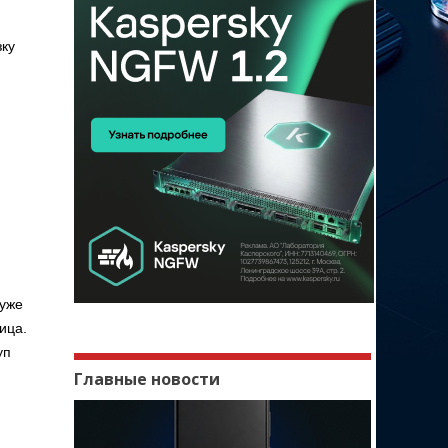
зку
 уже
ица.
уп
Главные новости