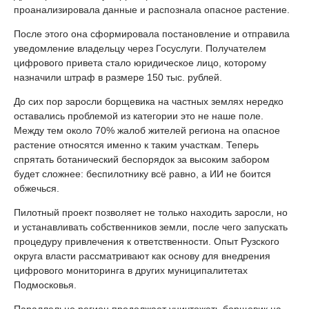
проанализировала данные и распознала опасное растение.
После этого она сформировала постановление и отправила
уведомление владельцу через Госуслуги. Получателем
цифрового привета стало юридическое лицо, которому
назначили штраф в размере 150 тыс. рублей.
До сих пор заросли борщевика на частных землях нередко
оставались проблемой из категории это не наше поле.
Между тем около 70% жалоб жителей региона на опасное
растение относятся именно к таким участкам. Теперь
спрятать ботанический беспорядок за высоким забором
будет сложнее: беспилотнику всё равно, а ИИ не боится
обжечься.
Пилотный проект позволяет не только находить заросли, но
и устанавливать собственников земли, после чего запускать
процедуру привлечения к ответственности. Опыт Рузского
округа власти рассматривают как основу для внедрения
цифрового мониторинга в других муниципалитетах
Подмосковья.
Параллельно регион продолжает уничтожать борщевик на