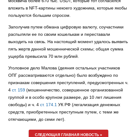
москвича более 670 тыс. USDT, которые тот согласился
вложить в NFT-картины некоего художника, которые якобы
пользуются большим спросом.
Заполучив путем обмана цифровую валюту, соучастники
распыляли ее по своим кошелькам и переставали
выходить на связь. На настоящий момент удалось выявить
пять жертв данной мошеннической схемы; общая сумма
ущерба превысила 70 млн рублей.
Уголовное дело Малова (деяния остальных участников
ОПГ рассматриваются отдельно) было возбуждено по
признакам совершения преступлений, предусмотренных ч.
4
ст. 159
(мошенничество, совершенное организованной
группой и в особо крупном размере, до 10 лет лишения
свободы) и ч. 4
ст. 174.1
УК РФ (легализация денежных
средств, приобретенных преступным путем, с теми же
отягчающими, до семи лет).
СЛЕДУЮЩАЯ ГЛАВНАЯ НОВОСТЬ »