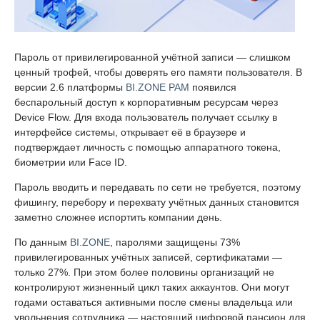
Пароль от привилегированной учётной записи — слишком
ценный трофей, чтобы доверять его памяти пользователя. В
версии 2.6 платформы
BI.ZONE PAM
появился
беспарольный доступ к корпоративным ресурсам через
Device Flow. Для входа пользователь получает ссылку в
интерфейсе системы, открывает её в браузере и
подтверждает личность с помощью аппаратного токена,
биометрии или Face ID.
Пароль вводить и передавать по сети не требуется, поэтому
фишингу, перебору и перехвату учётных данных становится
заметно сложнее испортить компании день.
По данным
BI.ZONE
, паролями защищены 73%
привилегированных учётных записей, сертификатами —
только 27%. При этом более половины организаций не
контролируют жизненный цикл таких аккаунтов. Они могут
годами оставаться активными после смены владельца или
увольнения сотрудника — настоящий цифровой пансион для