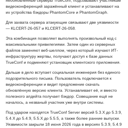
необновлённые серверы TrueConf, подсовывают участникам
видеоконференций заражённый клиент и устанавливают на
их устройства бэкдоры PhantomCore и PhantomGraph.
Для захвата сервера атакующие связывают две уязвимости
— KLCERT-26-057 и KLCERT-26-058.
Эта комбинация позволяет выполнять произвольный код с
максимальными привилегиями. Затем один из серверных
файлов заменяют веб-шеллом, через который изучают ИТ-
инфраструктуру жертвы, получают доступ к базе данных
TrueConf и подменяют установщик клиентского приложения.
Дальше в дело вступает социальная инженерия без единого
подозрительного письма. Пользователь подключается к
видеоконференции и видит предложение скачать
обновлённую версию клиента. Устанавливает её, и вместо
полезного апдейта получает бэкдор. Совещание ещё не
началось, а незваный участник уже внутри системы.
Под ударом находятся TrueConf Server версий 5.3.X до 5.3.9,
5.4.X до 5.4.9, 5.5.X до 5.5.5, а также более ранние выпуски.
Уязвимости закрыли 18 июня 2026 года в версиях 5.3.9, 5.4.9