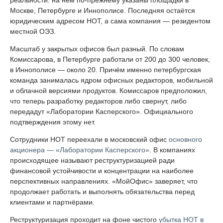
реальности: на нём по-прежнему указаны площадки в
Москве, Петербурге и Иннополисе. Последняя остаётся
юридическим адресом НОТ, а сама компания — резидентом
местной ОЭЗ.
Масштаб у закрытых офисов был разный. По словам
Комиссарова, в Петербурге работали от 200 до 300 человек,
в Иннополисе — около 20. Причём именно петербургская
команда занималась ядром офисных редакторов, мобильной
и облачной версиями продуктов. Комиссаров предположил,
что теперь разработку редакторов либо свернут, либо
передадут «Лаборатории Касперского». Официального
подтверждения этому нет.
Сотрудники НОТ переехали в московский офис
основного
акционера — «Лаборатории Касперского»
. В компаниях
происходящее называют реструктуризацией ради
финансовой устойчивости и концентрации на наиболее
перспективных направлениях. «МойОфис» заверяет, что
продолжает работать и выполнять обязательства перед
клиентами и партнёрами.
Реструктуризация проходит на фоне чистого
убытка НОТ в