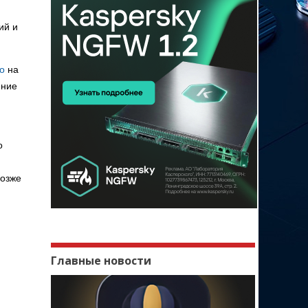
ий и
o
на
ение
о
позже
Главные новости