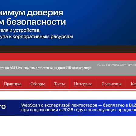
Реклама. ООО «АМ Медиа» ОГРН 1077746725
ртажи AM Live: то, что остаётся за кадром ИБ-конференций
Практика
Обзоры
Тесты
Интервью
Сравнения
Ка