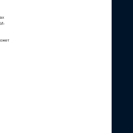
ах
ИИ-
может