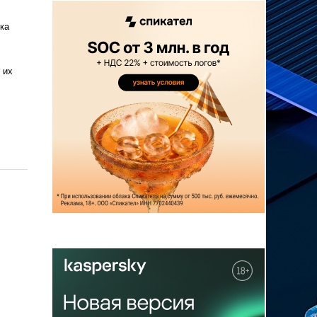
ка
 их