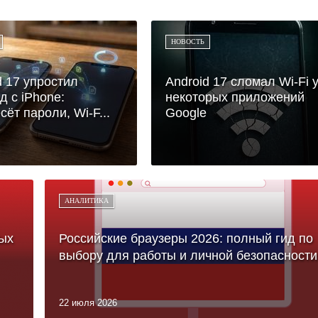
НОВОСТЬ
d 17 упростил
Android 17 сломал Wi-Fi 
д с iPhone:
некоторых приложений
сёт пароли, Wi-F...
Google
АНАЛИТИКА
ых
Российские браузеры 2026: полный гид по
выбору для работы и личной безопасности
22 июля 2026