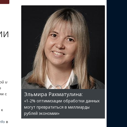
 ИИ
ой и
ю
Эльмира Рахматулина:
ии с
«1-2% оптимизации обработки данных
могут превратиться в миллиарды
 к
рублей экономии»
nfo
в