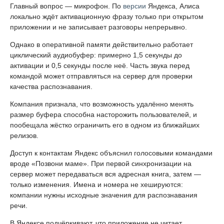
Главный вопрос — микрофон. По
версии
Яндекса, Алиса
локально ждёт активационную фразу только при открытом
приложении и не записывает разговоры непрерывно.
Однако в оперативной памяти действительно работает
циклический аудиобуфер: примерно 1,5 секунды до
активации и 0,5 секунды после неё. Часть звука перед
командой может отправляться на сервер для проверки
качества распознавания.
Компания признала, что возможность удалённо менять
размер буфера способна насторожить пользователей, и
пообещала жёстко ограничить его в одном из ближайших
релизов.
Доступ к контактам Яндекс объяснил голосовыми командами
вроде «Позвони маме». При первой синхронизации на
сервер может передаваться вся адресная книга, затем —
только изменения. Имена и номера не хешируются:
компании нужны исходные значения для распознавания
речи.
В Яндексе подчёркивают, что приложение не читает