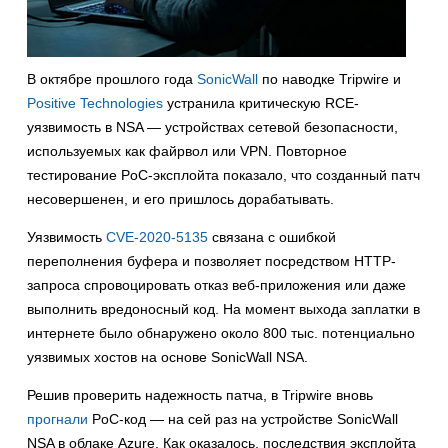
В октябре прошлого года
SonicWall
по наводке Tripwire и
Positive Technologies
устранила критическую RCE-
уязвимость в NSA — устройствах сетевой безопасности,
используемых как файрвол или VPN. Повторное
тестирование PoC-эксплойта показало, что созданный патч
несовершенен, и его пришлось дорабатывать.
Уязвимость
CVE-2020-5135
связана с ошибкой
переполнения буфера и позволяет посредством HTTP-
запроса спровоцировать отказ веб-приложения или даже
выполнить вредоносный код. На момент выхода заплатки в
интернете было обнаружено около 800 тыс. потенциально
уязвимых хостов на основе SonicWall NSA.
Решив проверить надежность патча, в Tripwire вновь
прогнали
PoC-код — на сей раз на устройстве SonicWall
NSA в облаке Azure. Как оказалось, последствия эксплойта