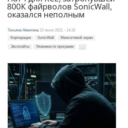
800К файрволов SonicWall,
оказался неполным
Татьяна Никитина
23 июня 2021 - 14:26
Корпорации
SonicWall
Межсетевой экран
Эксплойты
Уязвимости программ
...