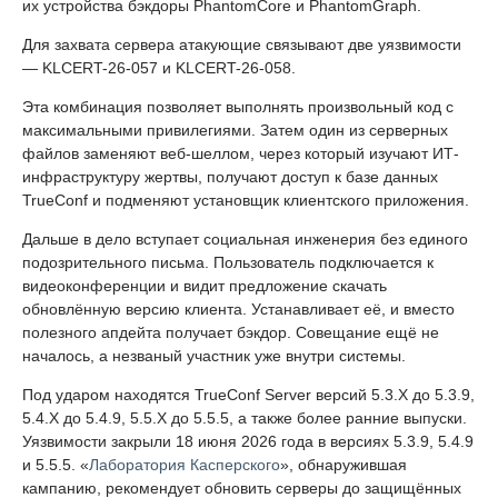
их устройства бэкдоры PhantomCore и PhantomGraph.
Для захвата сервера атакующие связывают две уязвимости
— KLCERT-26-057 и KLCERT-26-058.
Эта комбинация позволяет выполнять произвольный код с
максимальными привилегиями. Затем один из серверных
файлов заменяют веб-шеллом, через который изучают ИТ-
инфраструктуру жертвы, получают доступ к базе данных
TrueConf и подменяют установщик клиентского приложения.
Дальше в дело вступает социальная инженерия без единого
подозрительного письма. Пользователь подключается к
видеоконференции и видит предложение скачать
обновлённую версию клиента. Устанавливает её, и вместо
полезного апдейта получает бэкдор. Совещание ещё не
началось, а незваный участник уже внутри системы.
Под ударом находятся TrueConf Server версий 5.3.X до 5.3.9,
5.4.X до 5.4.9, 5.5.X до 5.5.5, а также более ранние выпуски.
Уязвимости закрыли 18 июня 2026 года в версиях 5.3.9, 5.4.9
и 5.5.5. «
Лаборатория Касперского
», обнаружившая
кампанию, рекомендует обновить серверы до защищённых