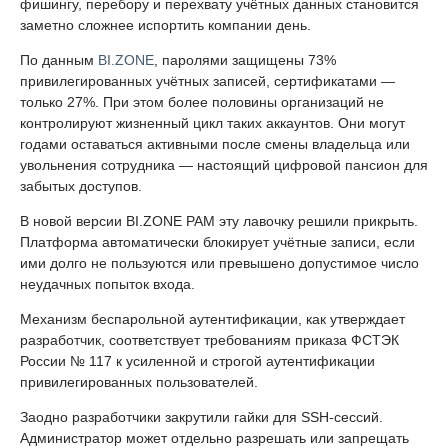
фишингу, перебору и перехвату учётных данных становится
заметно сложнее испортить компании день.
По данным
BI.ZONE
, паролями защищены 73%
привилегированных учётных записей, сертификатами —
только 27%. При этом более половины организаций не
контролируют жизненный цикл таких аккаунтов. Они могут
годами оставаться активными после смены владельца или
увольнения сотрудника — настоящий цифровой пансион для
забытых доступов.
В новой версии BI.ZONE PAM эту лавочку решили прикрыть.
Платформа автоматически блокирует учётные записи, если
ими долго не пользуются или превышено допустимое число
неудачных попыток входа.
Механизм беспарольной аутентификации, как утверждает
разработчик, соответствует требованиям приказа ФСТЭК
России № 117 к усиленной и строгой аутентификации
привилегированных пользователей.
Заодно разработчики закрутили гайки для SSH-сессий.
Администратор может отдельно разрешать или запрещать