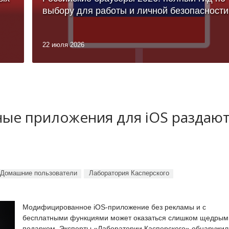
выбору для работы и личной безопасности
22 июля 2026
ные приложения для iOS раздаю
Домашние пользователи
Лаборатория Касперского
Модифицированное iOS-приложение без рекламы и с
бесплатными функциями может оказаться слишком щедрым
подарком. Эксперты «Лаборатории Касперского» обнаружил