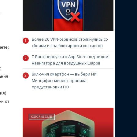
.
Более 20 VPN-сервисов столкнулись со
сбоями из-за блокировки хостингов
нете;
Т-Банк вернулся в App Store под видом
навигатора для воздушных шаров
с
Включил смартфон — выбери ИИ:
ания
Минцифры меняет правила
предустановки ПО
ия),
ки от
ОБЗОР НЕДЕЛИ