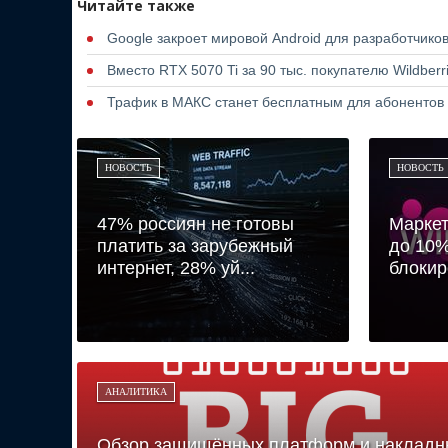
Читайте также
Google закроет мировой Android для разработчико
Вместо RTX 5070 Ti за 90 тыс. покупателю Wildber
Трафик в МАКС станет бесплатным для абонентов
НОВОСТЬ
НОВОСТЬ
47% россиян не готовы
Марке
платить за зарубежный
до 10%
интернет, 28% уй...
блоки
АНАЛИТИКА
Обзор защищённых платформ и накладн