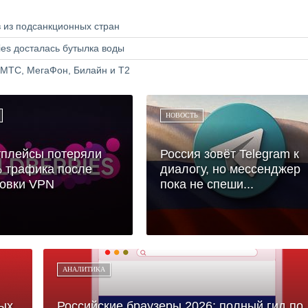
в из подсанкционных стран
ries досталась бутылка воды
 МТС, МегаФон, Билайн и Т2
НОВОСТЬ
тплейсы потеряли
Россия зовёт Telegram к
 трафика после
диалогу, но мессенджер
ровки VPN
пока не спеши...
АНАЛИТИКА
ых
Российские браузеры 2026: полный гид по