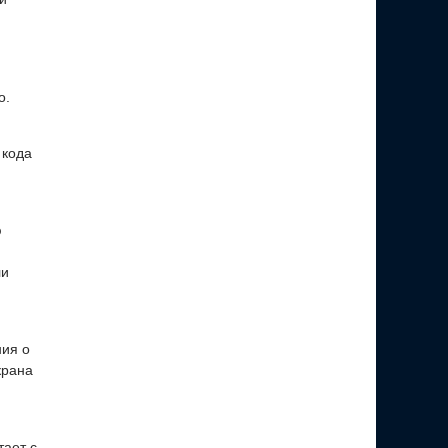
о.
 кода
ю
ли
ния о
крана
тает с