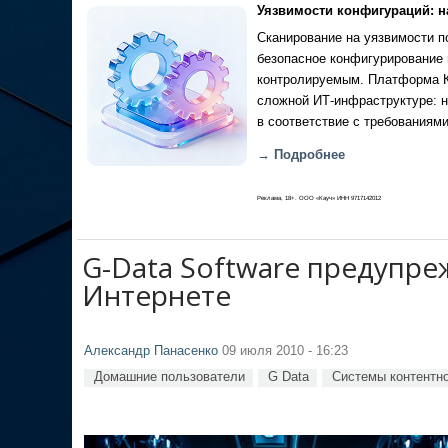
Уязвимости конфигураций: н
Сканирование на уязвимости по
безопасное конфигурирование 
контролируемым. Платформа Ка
сложной ИТ-инфраструктуре: н
в соответствие с требованиями
→ Подробнее
Реклама, 18+. ООО «Кауч» ИНН 9717142012
G-Data Software предупре
Интернете
Александр Панасенко
09 июля 2010 - 16:23
Домашние пользователи
G Data
Системы контентн