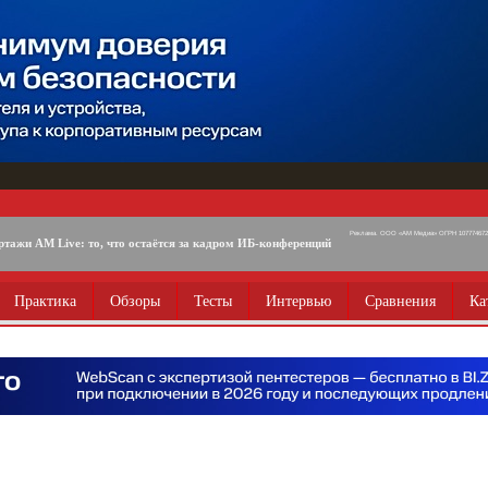
Реклама. ООО «АМ Медиа» ОГРН 1077746725
ртажи AM Live: то, что остаётся за кадром ИБ-конференций
Практика
Обзоры
Тесты
Интервью
Сравнения
Ка