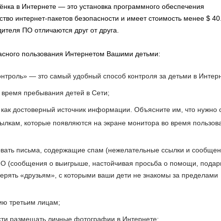
ёнка в Интернете — это установка программного обеспечения
ство интернет-пакетов безопасности и имеет стоимость менее $ 40
ителя ПО отличаются друг от друга.
асного пользования Интернетом Вашими детьми:
нтроль» — зто самый удобный способ контроля за детьми в Интер
 время пребывания детей в Сети;
 как достоверный источник информации. Объясните им, что нужно 
ылкам, которые появляются на экране монитора во время пользов
вать письма, содержащие спам (нежелательные ссылки и сообщен
ПО (сообщения о выигрыше, настойчивая просьба о помощи, подар
верять «друзьям», с которыми ваши дети не знакомы за пределами
ию третьим лицам;
сти размещать личные фотографии в Интернете;