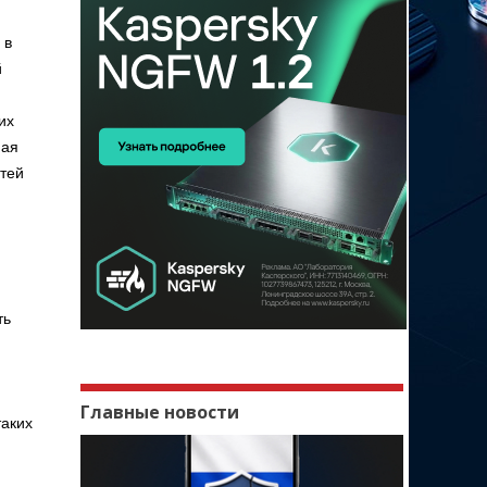
 в
й
их
ная
тей
ть
Главные новости
таких