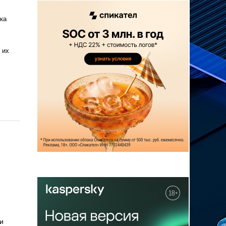
ка
 их
и