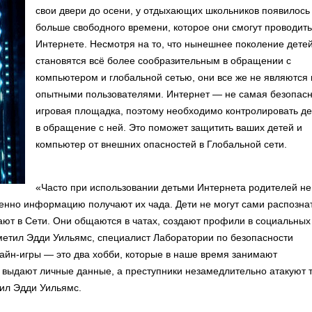
свои двери до осени, у отдыхающих школьников появилось
больше свободного времени, которое они смогут проводить
Интернете. Несмотря на то, что нынешнее поколение дете
становятся всё более сообразительным в обращении с
компьютером и глобальной сетью, они все же не являются 
опытными пользователями. Интернет — не самая безопас
игровая площадка, поэтому необходимо контролировать де
в обращение с ней. Это поможет защитить ваших детей и
компьютер от внешних опасностей в Глобальной сети.
«Часто при использовании детьми Интернета родителей не
менно информацию получают их чада. Дети не могут сами распозна
щают в Сети. Они общаются в чатах, создают профили в социальных
тметил Эдди Уильямс, специалист Лаборатории по безопасности
айн-игры — это два хобби, которые в наше время занимают
 выдают личные данные, а преступники незамедлительно атакуют 
дил Эдди Уильямс.