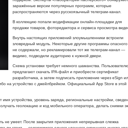
заражённые версии популярных программ, которые
распространяются через русскоязычный телеграм-канал.
В коллекцию попали модификации онлайн-площадки для
продажи товаров, фоторедактора и сервиса просмотра виде
Внутрь настоящих приложений злоумышленники встроили
зловредный модуль. Некоторые другие программы опасного
не содержали, но рекламировали тот же телеграм-канал —
видимо, подводили аудиторию к нужной двери.
Схема установки требует немного шаманства. Пользовател
предлагают скачать IPA-файл и приобрести сертификат
разработчика, а затем подписать приложение через eSign и
либо на устройство с джейлбрейком. Официальный App Store в этой
 имя устройства, уровень заряда, региональные настройки, сведе
получать геолокацию и код мобильного оператора, делать снимки э
ать не умеет. После закрытия приложения непрерывная слежка
ва ли стоит — содержимого одного удачного скриншота иногда хва