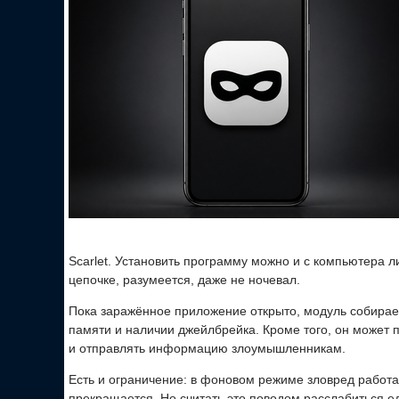
Scarlet. Установить программу можно и с компьютера 
цепочке, разумеется, даже не ночевал.
Пока заражённое приложение открыто, модуль собирает
памяти и наличии джейлбрейка. Кроме того, он может 
и отправлять информацию злоумышленникам.
Есть и ограничение: в фоновом режиме зловред работ
прекращается. Но считать это поводом расслабиться ед