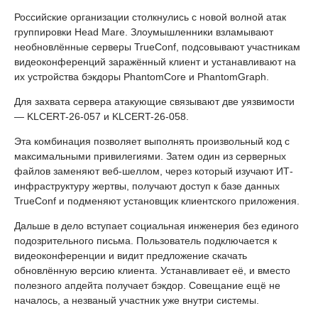
Российские организации столкнулись с новой волной атак
группировки Head Mare. Злоумышленники взламывают
необновлённые серверы TrueConf, подсовывают участникам
видеоконференций заражённый клиент и устанавливают на
их устройства бэкдоры PhantomCore и PhantomGraph.
Для захвата сервера атакующие связывают две уязвимости
— KLCERT-26-057 и KLCERT-26-058.
Эта комбинация позволяет выполнять произвольный код с
максимальными привилегиями. Затем один из серверных
файлов заменяют веб-шеллом, через который изучают ИТ-
инфраструктуру жертвы, получают доступ к базе данных
TrueConf и подменяют установщик клиентского приложения.
Дальше в дело вступает социальная инженерия без единого
подозрительного письма. Пользователь подключается к
видеоконференции и видит предложение скачать
обновлённую версию клиента. Устанавливает её, и вместо
полезного апдейта получает бэкдор. Совещание ещё не
началось, а незваный участник уже внутри системы.