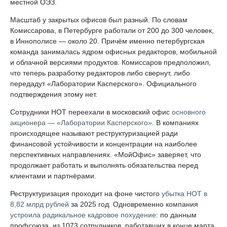
местной ОЭЗ.
Масштаб у закрытых офисов был разный. По словам
Комиссарова, в Петербурге работали от 200 до 300 человек,
в Иннополисе — около 20. Причём именно петербургская
команда занималась ядром офисных редакторов, мобильной
и облачной версиями продуктов. Комиссаров предположил,
что теперь разработку редакторов либо свернут, либо
передадут «Лаборатории Касперского». Официального
подтверждения этому нет.
Сотрудники НОТ переехали в московский офис
основного
акционера — «Лаборатории Касперского»
. В компаниях
происходящее называют реструктуризацией ради
финансовой устойчивости и концентрации на наиболее
перспективных направлениях. «МойОфис» заверяет, что
продолжает работать и выполнять обязательства перед
клиентами и партнёрами.
Реструктуризация проходит на фоне чистого
убытка НОТ в
8,82 млрд рублей
за 2025 год. Одновременно компания
устроила радикальное кадровое похудение
: по данным
профсоюза, из 1073 сотрудников, работавших в конце марта