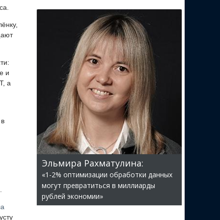
са.
ёнку,
щают
ти:
е и
, а
 в
Эльмира Рахматулина:
«1-2% оптимизации обработки данных
могут превратиться в миллиарды
.
рублей экономии»
ла
усту