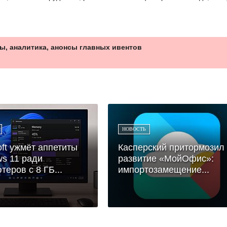
ы, аналитика, анонсы главных ивентов
НОВОСТЬ
oft ужмёт аппетиты
Касперский притормозил
s 11 ради
развитие «МойОфис»:
теров с 8 ГБ...
импортозамещение...