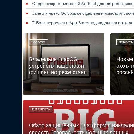
Google закроет мировой Android для разработчико
Зачем Яндекс Go создал отдельный язык для расчё
Т-Банк вернулся в App Store под видом навигатор
НОВОСТЬ
НОВОСТЬ
Владельцы macOS-
Новые
устройств чаще ловят
охотят
фишинг, но реже ставят...
россий
АНАЛИТИКА
Обзор защищённых платформ и накладн
средств безопасности больших данных