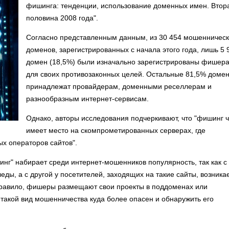
фишинга: тенденции, использование доменных имен. Втор
половина 2008 года".
Согласно представленным данным, из 30 454 мошенничес
доменов, зарегистрированных с начала этого года, лишь 5 
домен (18,5%) были изначально зарегистрированы фишер
для своих противозаконных целей. Остальные 81,5% доме
принадлежат провайдерам, доменными реселлерам и
разнообразным интернет-сервисам.
Однако, авторы исследования подчеркивают, что "фишинг 
имеет место на скомпрометированных серверах, где
х операторов сайтов".
тинг" набирает среди интернет-мошенников популярность, так как с
ды, а с другой у посетителей, заходящих на такие сайты, возника
 правило, фишеры размещают свои проекты в поддоменах или
 такой вид мошенничества куда более опасен и обнаружить его