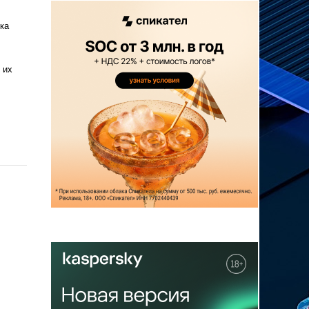
ка
 их