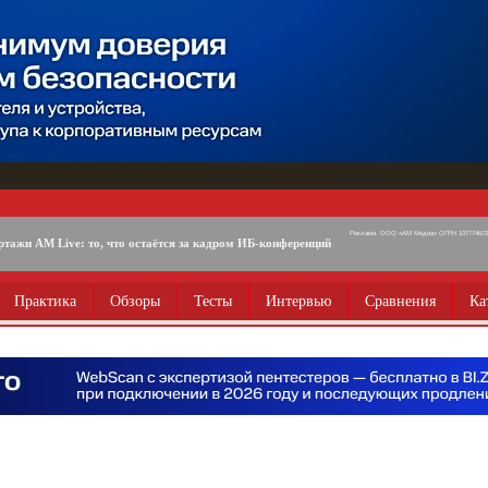
Реклама. ООО «АМ Медиа» ОГРН 1077746725
ртажи AM Live: то, что остаётся за кадром ИБ-конференций
Практика
Обзоры
Тесты
Интервью
Сравнения
Ка