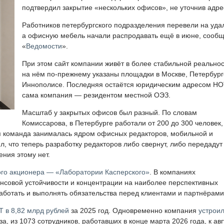
подтвердил закрытие «нескольких офисов», не уточнив адре
Работников петербургского подразделения перевели на удал
а офисную мебель начали распродавать ещё в июне, сооб
«
Ведомости
».
При этом сайт компании живёт в более стабильной реальнос
на нём по-прежнему указаны площадки в Москве, Петербург
Иннополисе. Последняя остаётся юридическим адресом НОТ
сама компания — резидентом местной ОЭЗ.
Масштаб у закрытых офисов был разный. По словам
Комиссарова, в Петербурге работали от 200 до 300 человек,
я команда занималась ядром офисных редакторов, мобильной и
, что теперь разработку редакторов либо свернут, либо передадут
ния этому нет.
ого акционера — «Лаборатории Касперского»
. В компаниях
совой устойчивости и концентрации на наиболее перспективных
аботать и выполнять обязательства перед клиентами и партнёрами
Т в 8,82 млрд рублей
за 2025 год. Одновременно компания
устрои
, из 1073 сотрудников, работавших в конце марта 2026 года, к авг