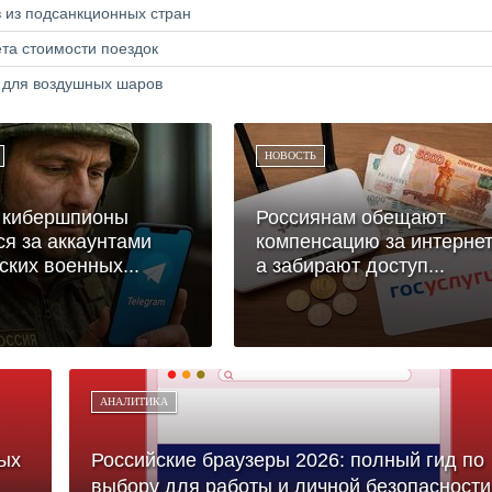
в из подсанкционных стран
та стоимости поездок
а для воздушных шаров
НОВОСТЬ
 кибершпионы
Россиянам обещают
ся за аккаунтами
компенсацию за интернет
ских военных...
а забирают доступ...
АНАЛИТИКА
ых
Российские браузеры 2026: полный гид по
выбору для работы и личной безопасности