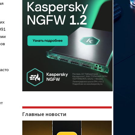
ая
ких
991
ами
нов
часто
ет
Главные новости