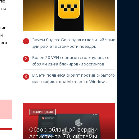
тво
 не
кие
ой
Зачем Яндекс Go создал отдельный язык
 его
для расчёта стоимости поездок
Более 20 VPN-сервисов столкнулись со
сбоями из-за блокировки хостингов
В Сети появился скрипт против скрытого
идентификатора Microsoft в Windows
ОБЗОР НЕДЕЛИ
Обзор облачной версии
Ассистента 7.0, системы