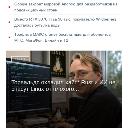
Google закроет мировой Android для разработчиков из
подсанкционных стран
Вместо RTX 5070 Ti за 90 тыс. покупателю Wildberries
досталась бутылка воды
Трафик в МАКС станет бесплатным для абонентов
МТС, МегаФон, Билайн и Т2
НОВОСТЬ
Торвальдс охладил хайп: Rust и ИИ не
спасут Linux от плохого...