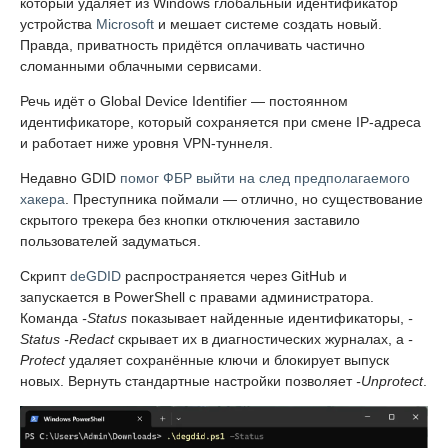
который удаляет из Windows глобальный идентификатор
устройства
Microsoft
и мешает системе создать новый.
Правда, приватность придётся оплачивать частично
сломанными облачными сервисами.
Речь идёт о Global Device Identifier — постоянном
идентификаторе, который сохраняется при смене IP-адреса
и работает ниже уровня VPN-туннеля.
Недавно GDID
помог ФБР выйти на след предполагаемого
хакера
. Преступника поймали — отлично, но существование
скрытого трекера без кнопки отключения заставило
пользователей задуматься.
Скрипт
deGDID
распространяется через GitHub и
запускается в PowerShell с правами администратора.
Команда
-Status
показывает найденные идентификаторы,
-
Status -Redact
скрывает их в диагностических журналах, а
-
Protect
удаляет сохранённые ключи и блокирует выпуск
новых. Вернуть стандартные настройки позволяет
-Unprotect
.