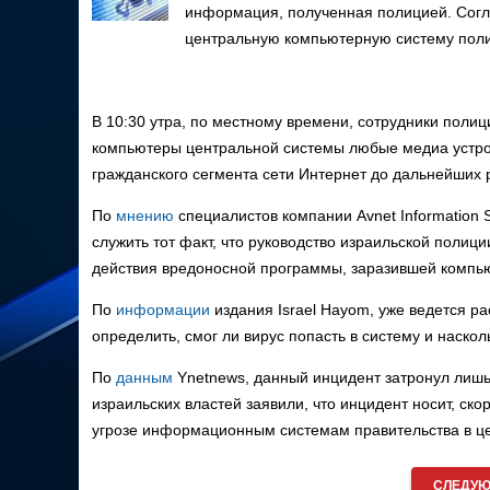
информация, полученная полицией. Согла
центральную компьютерную систему полиц
В 10:30 утра, по местному времени, сотрудники поли
компьютеры центральной системы любые медиа устрой
гражданского сегмента сети Интернет до дальнейших
По
мнению
специалистов компании Avnet Information 
служить тот факт, что руководство израильской поли
действия вредоносной программы, заразившей компь
По
информации
издания Israel Hayom, уже ведется р
определить, смог ли вирус попасть в систему и наскол
По
данным
Ynetnews, данный инцидент затронул лиш
израильских властей заявили, что инцидент носит, ск
угрозе информационным системам правительства в ц
СЛЕДУЮ