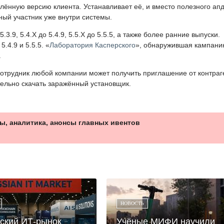
ённую версию клиента. Устанавливает её, и вместо полезного ап
ный участник уже внутри системы.
3.9, 5.4.X до 5.4.9, 5.5.X до 5.5.5, а также более ранние выпуски.
.4.9 и 5.5.5. «
Лаборатория Касперского
», обнаружившая кампани
.
отрудник любой компании может получить приглашение от контраг
тельно скачать заражённый установщик.
ы, аналитика, анонсы главных ивентов
НОВОСТЬ
ский ИТ-рынок
Учёные МИФИ научили