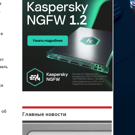
в
.
 в
ет
вать
ся
 об
Главные новости