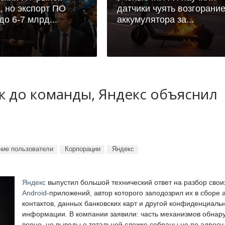
, но экспорт ПО
датчики чуять возгорани
до 6-7 млрд...
аккумулятора за...
ук до команды, Яндекс объяснил
ие пользователи
Корпорации
Яндекс
Яндекс
выпустил большой технический ответ на разбор свои
Android
-приложений, автор которого заподозрил их в сборе 
контактов, данных банковских карт и другой конфиденциаль
информации. В компании заявили: часть механизмов обнар
верно, но выводы о тотальной слежке собраны не по адресу.