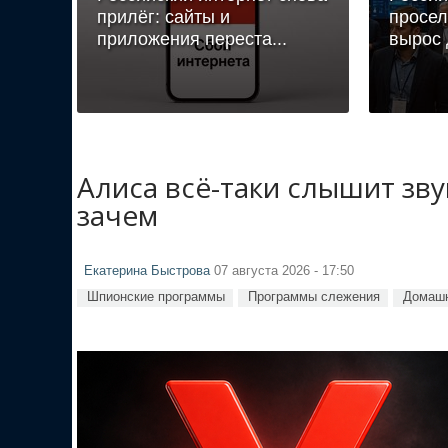
прилёг: сайты и
просел
приложения переста...
вырос 
Алиса всё-таки слышит зв
зачем
Екатерина Быстрова
07 августа 2026 - 17:50
Шпионские программы
Программы слежения
Домашн