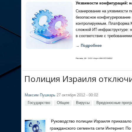
Уязвимости конфигураций: н
Сканирование на уязвимости по
безопасное конфигурирование 
контролируемым. Платформа Ка
сложной ИТ-инфраструктуре: н
в соответствие с требованиями
→ Подробнее
Реклама, 18+. ООО «Кауч» ИНН 9717142012
Полиция Израиля отключи
Максим Пушкарь
27 октября 2012 - 00:02
Государство
Общее
Вирусы
Вредоносные прог
Руководство полиции Израиля приказало
гражданского сегмента сети Интернет. По