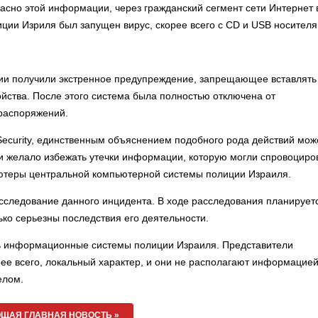
сно этой информации, через гражданский сегмент сети Интернет 
ии Изриля был запущен вирус, скорее всего с CD и USB носителя
ции получили экстренное предупреждение, запрещающее вставлять
ства. После этого система была полностью отключена от
 распоряжений.
Security, единственным объяснением подобного рода действий мож
ции желало избежать утечки информации, которую могли спровоциро
ютеры центральной компьютерной системы полиции Израиля.
асследование данного инцидента. В ходе расследования планирует
ько серьезны последствия его деятельности.
ь информационные системы полиции Израиля. Представители
орее всего, локальный характер, и они не располагают информацией
елом.
ЩАЯ ГЛАВНАЯ НОВОСТЬ »