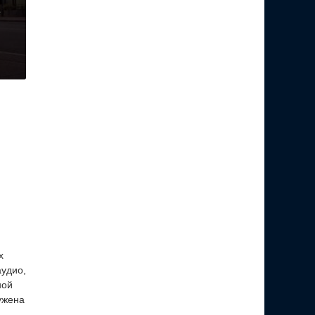
е
х
аудио,
ной
ужена