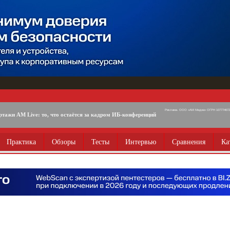
Реклама. ООО «АМ Медиа» ОГРН 1077746725
ртажи AM Live: то, что остаётся за кадром ИБ-конференций
Практика
Обзоры
Тесты
Интервью
Сравнения
Ка