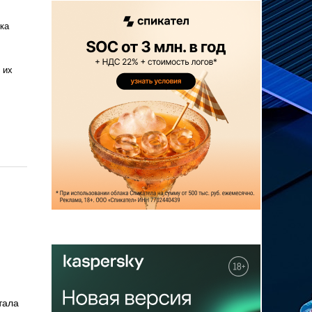
ка
 их
тала