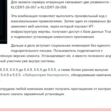
Для захвата сервера атакующие связывают две уязвимости
KLCERT-26-057 и KLCERT-26-058.
Эта комбинация позволяет выполнять произвольный код с
максимальными привилегиями. Затем один из серверных ф
заменяют веб-шеллом, через который изучают ИТ-
инфраструктуру жертвы, получают доступ к базе данных Tru
и подменяют установщик клиентского приложения.
Дальше в дело вступает социальная инженерия без единого
подозрительного письма. Пользователь подключается к
ённую версию клиента. Устанавливает её, и вместо полезного ап
ный участник уже внутри системы.
3.9, 5.4.X до 5.4.9, 5.5.X до 5.5.5, а также более ранние выпуски.
.4.9 и 5.5.5. «
Лаборатория Касперского
», обнаружившая кампани
.
отрудник любой компании может получить приглашение от контраг
тельно скачать заражённый установщик.