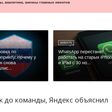
ы, аналитика, анонсы главных ивентов
НОВОСТЬ
овка по
WhatsApp перестанет
принту: почему у
работать на старых iPho
н снова
и iPad с 30 но...
лис...
ук до команды, Яндекс объяснил