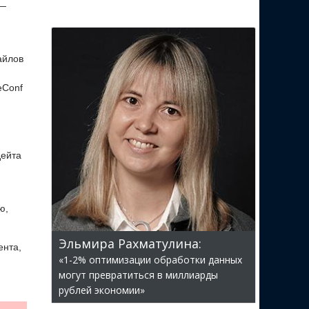
 —
айлов
eConf
дейта
ю,
Эльмира Рахматулина:
ента,
«1-2% оптимизации обработки данных
могут превратиться в миллиарды
рублей экономии»