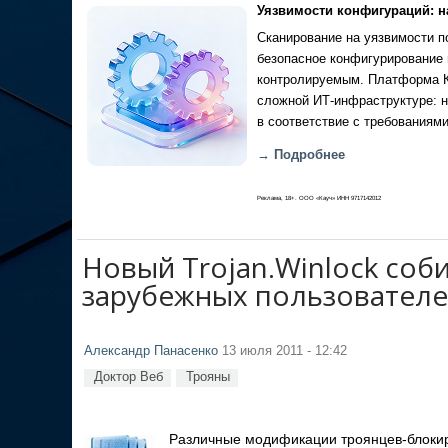
Уязвимости конфигураций: н
Сканирование на уязвимости по
безопасное конфигурирование 
контролируемым. Платформа Ка
сложной ИТ-инфраструктуре: н
в соответствие с требованиями
→ Подробнее
Реклама, 18+. ООО «Кауч» ИНН 9717142012
Новый Trojan.Winlock соб
зарубежных пользовател
Александр Панасенко
13 июля 2011 - 12:42
Доктор Веб
Трояны
Различные модификации троянцев-блоки