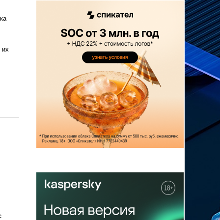
ка
 их
с