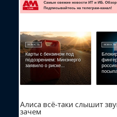
Самые свежие новости ИТ и ИБ. Обзор
Подписывайтесь на телеграм-канал!
НОВОСТЬ
НОВОСТЬ
Карты с бензином под
Блокир
подозрением: Минэнерго
фингер
заявило о риске...
россия
посыпа
Алиса всё-таки слышит зв
зачем