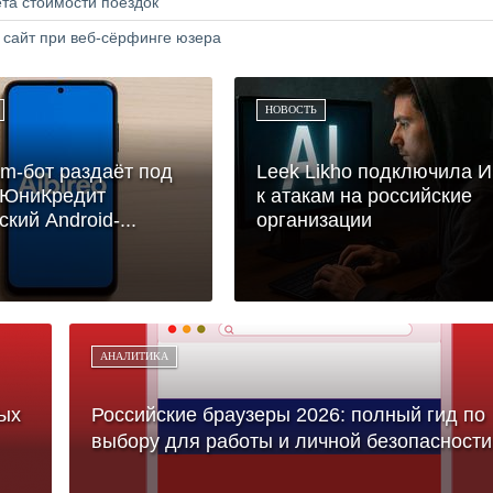
та стоимости поездок
 сайт при веб-сёрфинге юзера
НОВОСТЬ
am-бот раздаёт под
Leek Likho подключила 
 ЮниКредит
к атакам на российские
кий Android-...
организации
АНАЛИТИКА
ых
Российские браузеры 2026: полный гид по
выбору для работы и личной безопасности