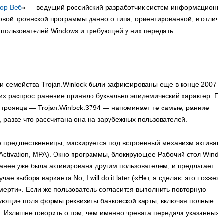
тор Веб
» — ведущий российский разработчик систем информацион
вой троянской программы данного типа, ориентированной, в отли
 пользователей Windows и требующей у них передать
семейства Trojan.Winlock были зафиксированы еще в конце 2007
а их распространение приняло буквально эпидемический характер. 
троянца — Trojan.Winlock.3794 — напоминает те самые, ранние
 разве что рассчитана она на зарубежных пользователей.
ее предшественницы, маскируется под встроенный механизм актива
Activation, MPA). Окно программы, блокирующее Рабочий стол Win
ранее уже была активирована другим пользователем, и предлагает
лучае выбора варианта No, I will do it later («Нет, я сделаю это позже
мерти». Если же пользователь согласится выполнить повторную
твующие поля формы реквизиты банковской карты, включая полные
. Излишне говорить о том, чем именно чревата передача указанны