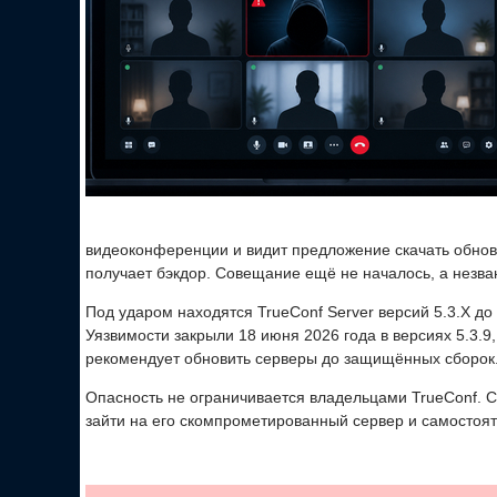
видеоконференции и видит предложение скачать обновл
получает бэкдор. Совещание ещё не началось, а незва
Под ударом находятся TrueConf Server версий 5.3.X до 5.
Уязвимости закрыли 18 июня 2026 года в версиях 5.3.9, 5
рекомендует обновить серверы до защищённых сборок
Опасность не ограничивается владельцами TrueConf. С
зайти на его скомпрометированный сервер и самостоя