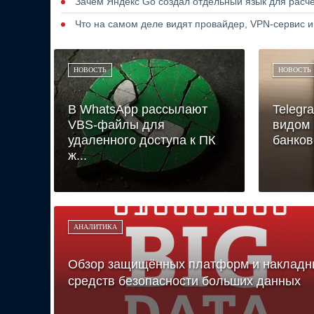
Зачем Яндекс Go создал отдельный язык для расчё
Что на самом деле видят провайдер, VPN-сервис и
НОВОСТЬ
НОВОСТЬ
В WhatsApp рассылают
Telegr
VBS-файлы для
видом
удаленного доступа к ПК
банковс
ж...
АНАЛИТИКА
Обзор защищённых платформ и накладн
средств безопасности больших данных