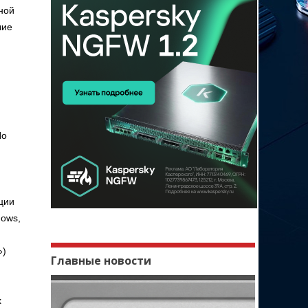
ной
чие
По
ции
dows,
»)
Главные новости
х