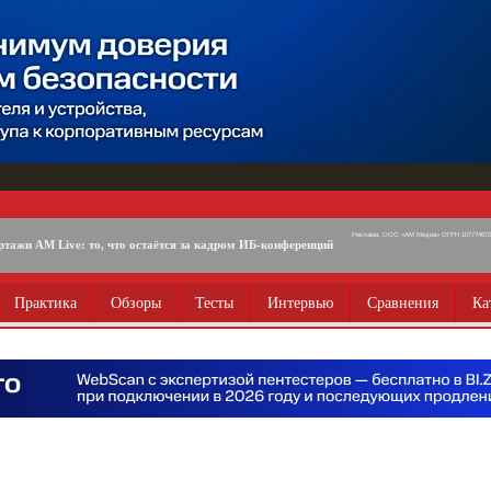
Реклама. ООО «АМ Медиа» ОГРН 1077746725
ртажи AM Live: то, что остаётся за кадром ИБ-конференций
Практика
Обзоры
Тесты
Интервью
Сравнения
Ка