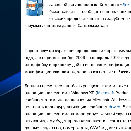
завидной регулярностью. Компания «
Док
безопасности — сообщает о появлении но
от своих предшественниц, на зарубежных
злоумышленникам данные банковских карт.
Первые случаи заражения вредоносными программами 
года, а в период с ноября 2009 по февраль 2010 год
интерфейсу и принципу действия новая модификация 
модификации «винлоков», хорошо известные в России,
Данная версия троянца-блокировщика, как и многие 
операционной системы Windows XP (
Microsoft
Product 
сообщает о том, что данная копия Microsoft Windows 
повторить процедуру активации, сообщает
drweb
. В с
операционная система демонстрирует «синий экран с
активацию, ему будет предложено ввести в соответс
данные владельца, номер карты, CVV2 и даже пин-код