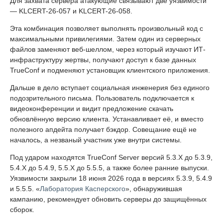
Для захвата сервера атакующие связывают две уязвимости
— KLCERT-26-057 и KLCERT-26-058.
Эта комбинация позволяет выполнять произвольный код с
максимальными привилегиями. Затем один из серверных
файлов заменяют веб-шеллом, через который изучают ИТ-
инфраструктуру жертвы, получают доступ к базе данных
TrueConf и подменяют установщик клиентского приложения.
Дальше в дело вступает социальная инженерия без единого
подозрительного письма. Пользователь подключается к
видеоконференции и видит предложение скачать
обновлённую версию клиента. Устанавливает её, и вместо
полезного апдейта получает бэкдор. Совещание ещё не
началось, а незваный участник уже внутри системы.
Под ударом находятся TrueConf Server версий 5.3.X до 5.3.9,
5.4.X до 5.4.9, 5.5.X до 5.5.5, а также более ранние выпуски.
Уязвимости закрыли 18 июня 2026 года в версиях 5.3.9, 5.4.9
и 5.5.5. «
Лаборатория Касперского
», обнаружившая
кампанию, рекомендует обновить серверы до защищённых
сборок.