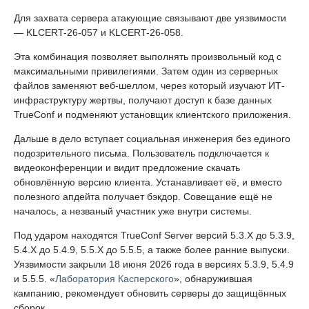
Для захвата сервера атакующие связывают две уязвимости
— KLCERT-26-057 и KLCERT-26-058.
Эта комбинация позволяет выполнять произвольный код с
максимальными привилегиями. Затем один из серверных
файлов заменяют веб-шеллом, через который изучают ИТ-
инфраструктуру жертвы, получают доступ к базе данных
TrueConf и подменяют установщик клиентского приложения.
Дальше в дело вступает социальная инженерия без единого
подозрительного письма. Пользователь подключается к
видеоконференции и видит предложение скачать
обновлённую версию клиента. Устанавливает её, и вместо
полезного апдейта получает бэкдор. Совещание ещё не
началось, а незваный участник уже внутри системы.
Под ударом находятся TrueConf Server версий 5.3.X до 5.3.9,
5.4.X до 5.4.9, 5.5.X до 5.5.5, а также более ранние выпуски.
Уязвимости закрыли 18 июня 2026 года в версиях 5.3.9, 5.4.9
и 5.5.5. «
Лаборатория Касперского
», обнаружившая
кампанию, рекомендует обновить серверы до защищённых
сборок.