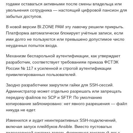
годами оставаться активными после смены владельца или
увольнения сотрудника — настоящий цифровой пансион для
забытых доступов.
В новой версии BI.ZONE PAM эту лавочку решили прикрыть.
Платформа автоматически блокирует учётные записи, если
ими долго не пользуются или превышено допустимое число
неудачных попыток входа.
Механизм беспарольной аутентификации, как утверждает
разработчик, соответствует требованиям приказа ФСТЭК
России № 117 к усиленной и строгой аутентификации
привилегированных пользователей.
Заодно разработчики закрутили гайки для SSH-сессий.
Администратор может отдельно разрешать или запрещать
передачу файлов по SCP и SFTP. По умолчанию
копирование заблокировано: нет явного разрешения — файл
никуда не едет.
Изменился и аудит неинтерактивных SSH-подключений,
включая запуск плейбуков Ansible. Вместо пустоватых
видеозаписей система теперь формирует текстовый лог с