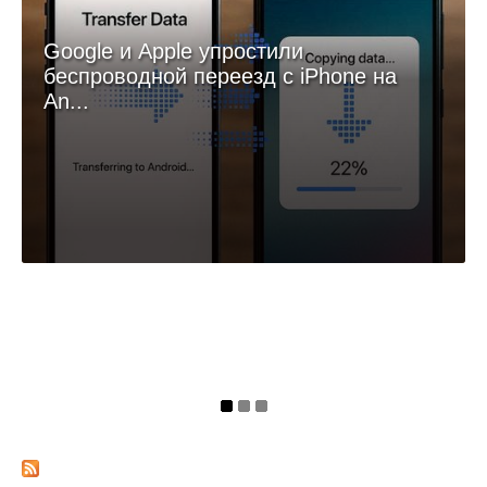
блокировка отдельных приложений уже доступна. Samsung
по-прежнему предлагает другой подход — защищённую
папку с отдельными копиями программ.
Самые свежие новости ИТ и ИБ. Обзоры,
аналитика, анонсы главных ивентов
Подписывайтесь на телеграм-канал!
НОВОСТЬ
Google и Apple упростили
беспроводной переезд с iPhone на
An...