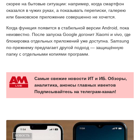
Для более серьёзной маскировки Google предлагает
использовать «Личное пространство», где приложения
можно не только защитить, но и скрыть. App lock рассчитан
скорее на бытовые ситуации: например, когда смартфон
оказался в чужих руках, а показывать переписки, галерею
или банковское приложение совершенно не хочется.
Когда функция появится в стабильной версии Android, пока
неизвестно. После запуска Google догонит Xiaomi и vivo, где