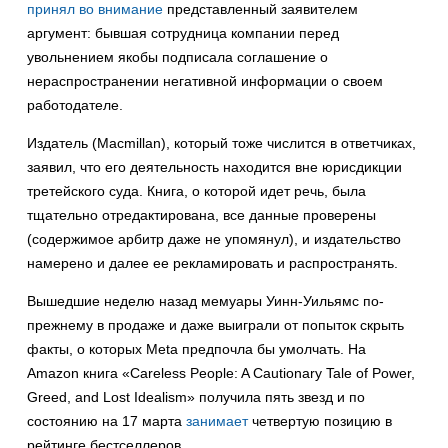
принял во внимание
представленный заявителем
аргумент: бывшая сотрудница компании перед
увольнением якобы подписала соглашение о
нераспространении негативной информации о своем
работодателе.
Издатель (Macmillan), который тоже числится в ответчиках,
заявил, что его деятельность находится вне юрисдикции
третейского суда. Книга, о которой идет речь, была
тщательно отредактирована, все данные проверены
(содержимое арбитр даже не упомянул), и издательство
намерено и далее ее рекламировать и распространять.
Вышедшие неделю назад мемуары Уинн-Уильямс по-
прежнему в продаже и даже выиграли от попыток скрыть
факты, о которых Meta предпочла бы умолчать. На
Amazon книга «Careless People: A Cautionary Tale of Power,
Greed, and Lost Idealism» получила пять звезд и по
состоянию на 17 марта
занимает
четвертую позицию в
рейтинге бестселлеров.