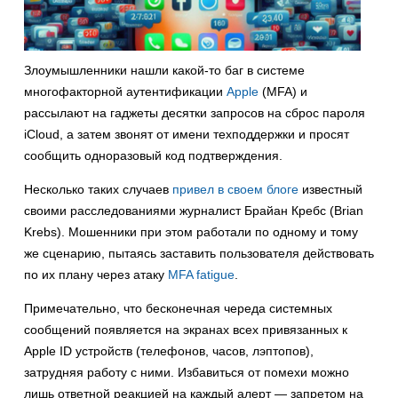
Злоумышленники нашли какой-то баг в системе
многофакторной аутентификации
Apple
(MFA) и
рассылают на гаджеты десятки запросов на сброс пароля
iCloud, а затем звонят от имени техподдержки и просят
сообщить одноразовый код подтверждения.
Несколько таких случаев
привел в своем блоге
известный
своими расследованиями журналист Брайан Кребс (Brian
Krebs). Мошенники при этом работали по одному и тому
же сценарию, пытаясь заставить пользователя действовать
по их плану через атаку
MFA fatigue
.
Примечательно, что бесконечная череда системных
сообщений появляется на экранах всех привязанных к
Apple ID устройств (телефонов, часов, лэптопов),
затрудняя работу с ними. Избавиться от помехи можно
лишь ответной реакцией на каждый алерт — запретом на