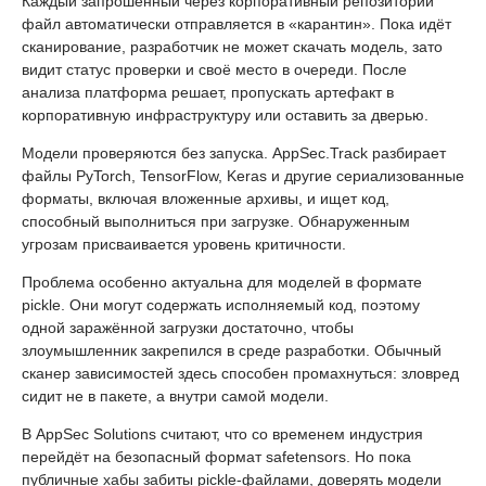
Каждый запрошенный через корпоративный репозиторий
файл автоматически отправляется в «карантин». Пока идёт
сканирование, разработчик не может скачать модель, зато
видит статус проверки и своё место в очереди. После
анализа платформа решает, пропускать артефакт в
корпоративную инфраструктуру или оставить за дверью.
Модели проверяются без запуска. AppSec.Track разбирает
файлы PyTorch, TensorFlow, Keras и другие сериализованные
форматы, включая вложенные архивы, и ищет код,
способный выполниться при загрузке. Обнаруженным
угрозам присваивается уровень критичности.
Проблема особенно актуальна для моделей в формате
pickle. Они могут содержать исполняемый код, поэтому
одной заражённой загрузки достаточно, чтобы
злоумышленник закрепился в среде разработки. Обычный
сканер зависимостей здесь способен промахнуться: зловред
сидит не в пакете, а внутри самой модели.
В AppSec Solutions считают, что со временем индустрия
перейдёт на безопасный формат safetensors. Но пока
публичные хабы забиты pickle-файлами, доверять модели