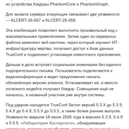
их устройства бэкдоры PhantomCore и PhantomGraph.
Для захвата сервера атакующие связывают две уязвимости
— KLCERT-26-057 и KLCERT-26-058.
Эта комбинация позволяет выполнять произвольный код с
максимальными привилегиями. Затем один из серверных
файлов заменяют веб-шеллом, через который изучают ИТ-
инфраструктуру жертвы, получают доступ к базе данных
TrueConf и подменяют установщик клиентского приложения.
Дальше в дело вступает социальная инженерия без единого
подозрительного письма. Пользователь подключается к
видеоконференции и видит предложение скачать
обновлённую версию клиента. Устанавливает её, и вместо
полезного апдейта получает бэкдор. Совещание ещё не
началось, а незваный участник уже внутри системы.
Под ударом находятся TrueConf Server версий 5.3.X до 5.3.9,
5.4.X до 5.4.9, 5.5.X до 5.5.5, а также более ранние выпуски.
Уязвимости закрыли 18 июня 2026 года в версиях 5.3.9, 5.4.9
и 5.5.5. «
Лаборатория Касперского
», обнаружившая
кампанию, рекомендует обновить серверы до защищённых