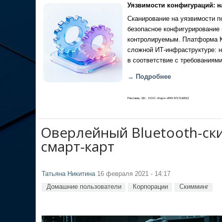
Уязвимости конфигураций: н
Сканирование на уязвимости по
безопасное конфигурирование 
контролируемым. Платформа Ка
сложной ИТ-инфраструктуре: н
в соответствие с требованиями
→ Подробнее
Реклама, 18+. ООО «Кауч» ИНН 9717142012
Оверлейный Bluetooth-ск
смарт-карт
Татьяна Никитина
16 февраля 2021 - 14:17
Домашние пользователи
Корпорации
Скимминг