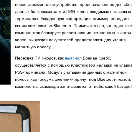
новое скимминговое устройство, предназначенное для сбо
данных банковских карт и ПИН-кодов, вводимых в кассовых
терминалах. Украденную информацию скиммер передает
своим хозяевам по Bluetooth. Примечательно, что один из е
компонентов блокирует распознавание встроенных в карты
чипов, вынуждая покупателей предоставлять для чтения
магнитную полосу.
Перехват ПИН-кодов, как
выяснил
Брайан Кребс,
осуществляется с помощью пластиковой наладки на клави
PoS-терминала. Модуль считывания данных с магнитной
полосы карт злоумышленники прячут под Bluetooth-платой.
компоненты скиммера запитываются от небольшой батарей