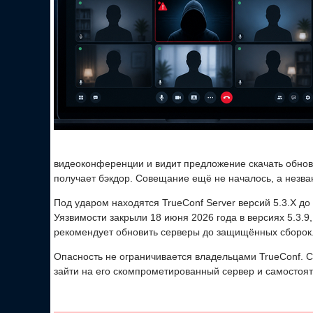
видеоконференции и видит предложение скачать обновл
получает бэкдор. Совещание ещё не началось, а незва
Под ударом находятся TrueConf Server версий 5.3.X до 5.
Уязвимости закрыли 18 июня 2026 года в версиях 5.3.9, 5
рекомендует обновить серверы до защищённых сборок
Опасность не ограничивается владельцами TrueConf. С
зайти на его скомпрометированный сервер и самостоя