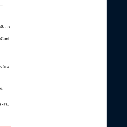
 —
айлов
eConf
дейта
ю,
ента,