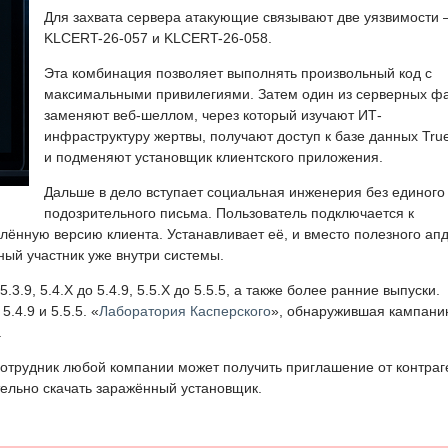
Для захвата сервера атакующие связывают две уязвимости
KLCERT-26-057 и KLCERT-26-058.
Эта комбинация позволяет выполнять произвольный код с
максимальными привилегиями. Затем один из серверных ф
заменяют веб-шеллом, через который изучают ИТ-
инфраструктуру жертвы, получают доступ к базе данных Tru
и подменяют установщик клиентского приложения.
Дальше в дело вступает социальная инженерия без единого
подозрительного письма. Пользователь подключается к
ённую версию клиента. Устанавливает её, и вместо полезного ап
ный участник уже внутри системы.
3.9, 5.4.X до 5.4.9, 5.5.X до 5.5.5, а также более ранние выпуски.
.4.9 и 5.5.5. «
Лаборатория Касперского
», обнаружившая кампани
.
отрудник любой компании может получить приглашение от контраг
тельно скачать заражённый установщик.