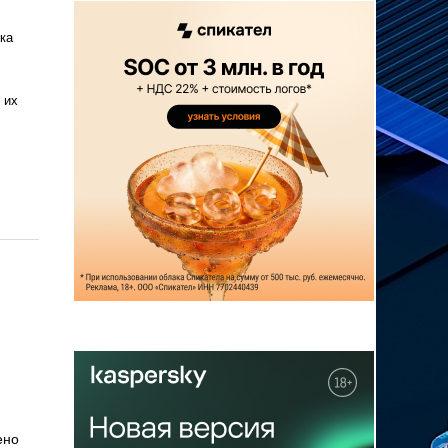
ка
 их
ено