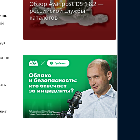
Обзор Avanpost DS 1.8.2 —
российской службы
лишь
каталогов
ый
ода
ся не
ать
лит