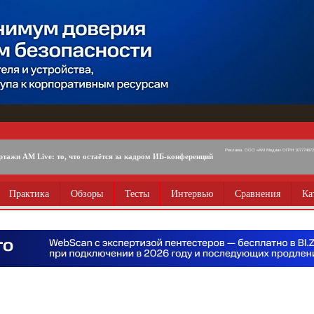
Реклама. ООО «АМ Медиа» ОГРН 1077746725
ртажи AM Live: то, что остаётся за кадром ИБ-конференций
Практика
Обзоры
Тесты
Интервью
Сравнения
Ка