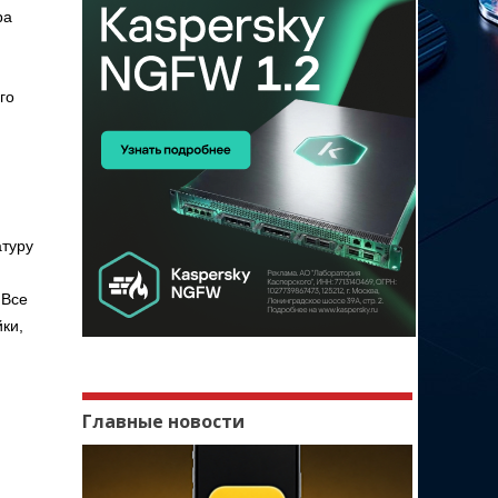
ра
го
атуру
 Все
ки,
Главные новости