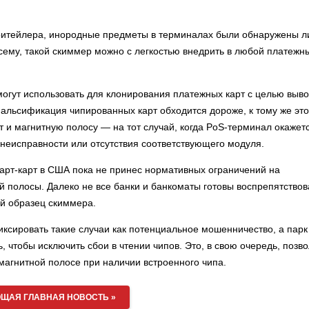
ритейлера, инородные предметы в терминалах были обнаружены 
всему, такой скиммер можно с легкостью внедрить в любой платежн
гут использовать для клонирования платежных карт с целью выв
Фальсификация чипированных карт обходится дороже, к тому же это
 и магнитную полосу — на тот случай, когда PoS-терминал окажет
неисправности или отсутствия соответствующего модуля.
арт-карт в США пока не принес нормативных ограничений на
 полосы. Далеко не все банки и банкоматы готовы воспрепятствов
ый образец скиммера.
ксировать такие случаи как потенциальное мошенничество, а парк
 чтобы исключить сбои в чтении чипов. Это, в свою очередь, позво
 магнитной полосе при наличии встроенного чипа.
ЩАЯ ГЛАВНАЯ НОВОСТЬ »