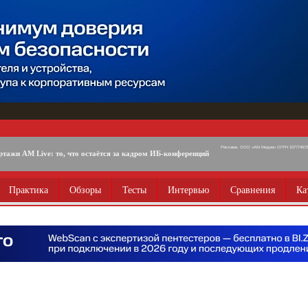
Реклама. ООО «АМ Медиа» ОГРН 1077746725
ртажи AM Live: то, что остаётся за кадром ИБ-конференций
Практика
Обзоры
Тесты
Интервью
Сравнения
Ка