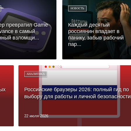
НОВОСТЬ
ер превратил Game
Каждый десятый
vance в самый
россиянин впадает в
ный взломщи...
панику, забыв рабочий
пар...
АНАЛИТИКА
ых
Российские браузеры 2026: полный гид по
выбору для работы и личной безопасности
22 июля 2026