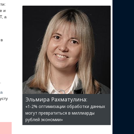
ти:
е и
, а
 в
.
ла
Эльмира Рахматулина:
усту
«1-2% оптимизации обработки данных
могут превратиться в миллиарды
рублей экономии»