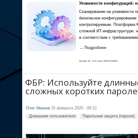
Уязвимости конфигураций: н
Сканирование на уязвимости по
безопасное конфигурирование 
контролируемым. Платформа Ка
сложной ИТ-инфраструктуре: н
в соответствие с требованиями
→ Подробнее
Реклама, 18+. ООО «Кауч» ИНН 9717142012
ФБР: Используйте длинны
сложных коротких пароле
Олег Иванов
25 февраля 2020 - 08:22
Домашние пользователи
Парольная защита (пароли)