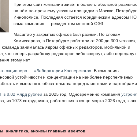
При этом сайт компании живёт в более стабильной реальнос
на нём по-прежнему указаны площадки в Москве, Петербург
Иннополисе. Последняя остаётся юридическим адресом НОТ
сама компания — резидентом местной ОЭЗ.
Масштаб у закрытых офисов был разный. По словам
Комиссарова, в Петербурге работали от 200 до 300 человек,
я команда занималась ядром офисных редакторов, мобильной и
, что теперь разработку редакторов либо свернут, либо передадут
ния этому нет.
ого акционера — «Лаборатории Касперского»
. В компаниях
совой устойчивости и концентрации на наиболее перспективных
аботать и выполнять обязательства перед клиентами и партнёрами
Т в 8,82 млрд рублей
за 2025 год. Одновременно компания
устрои
, из 1073 сотрудников, работавших в конце марта 2026 года, к авг
ы, аналитика, анонсы главных ивентов