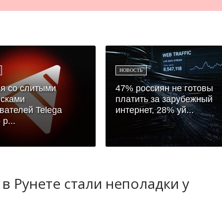
НОВОСТЬ
я со слитыми
47% россиян не готовы
исками
платить за зарубежный
вателей Telega
интернет, 28% уй...
р...
в Рунете стали неполадки у