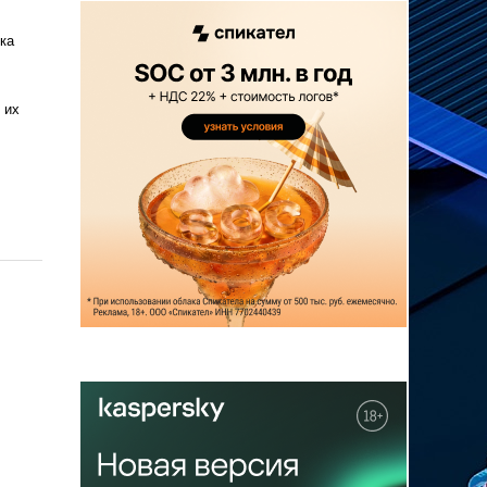
ка
 их