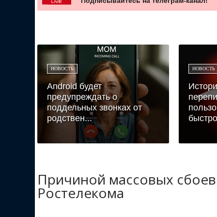
Подписывайтесь на телеграм-канал!
НОВОСТЬ
НОВОСТЬ
Android будет
Истори
предупреждать о
переп
поддельных звонках от
пользо
родствен...
быстро 
Причиной массовых сбоев 
Ростелекома