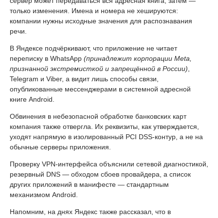
локально ждёт активационную фразу только при открытом
приложении и не записывает разговоры непрерывно.
Однако в оперативной памяти действительно работает
циклический аудиобуфер: примерно 1,5 секунды до
активации и 0,5 секунды после неё. Часть звука перед
командой может отправляться на сервер для проверки
качества распознавания.
Компания признала, что возможность удалённо менять
размер буфера способна насторожить пользователей, и
пообещала жёстко ограничить его в одном из ближайших
релизов.
Доступ к контактам Яндекс объяснил голосовыми командами
вроде «Позвони маме». При первой синхронизации на
сервер может передаваться вся адресная книга, затем —
только изменения. Имена и номера не хешируются:
компании нужны исходные значения для распознавания
речи.
В Яндексе подчёркивают, что приложение не читает
переписку в WhatsApp
(принадлежит корпорации Meta,