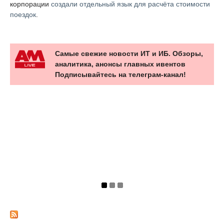
признанной экстремисткой и запрещённой в России)
,
Telegram и Viber, а видит лишь способы связи,
опубликованные мессенджерами в системной адресной
книге Android.
Обвинения в небезопасной обработке банковских карт
компания также отвергла. Их реквизиты, как утверждается,
уходят напрямую в изолированный PCI DSS-контур, а не на
обычные серверы приложения.
Проверку VPN-интерфейса объяснили сетевой диагностикой,
резервный DNS — обходом сбоев провайдера, а список
других приложений в манифесте — стандартным
механизмом Android.
Напомним, на днях Яндекс также рассказал, что в
корпорации
создали отдельный язык для расчёта стоимости
поездок
.
Самые свежие новости ИТ и ИБ. Обзоры,
аналитика, анонсы главных ивентов