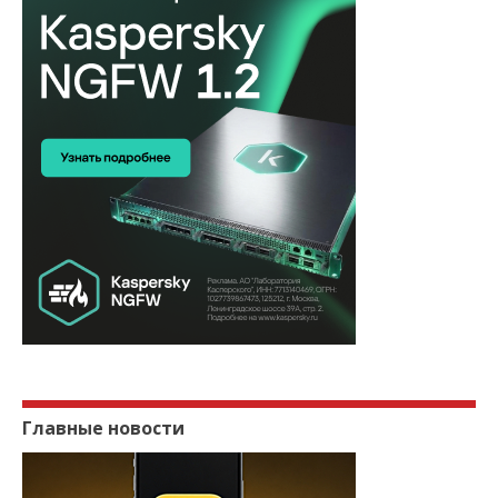
НОВОСТЬ
МАКС на прослушке? Реверсер заявил
о тайной записи звука во...
НОВОСТЬ
VLESS+REALITY больше не магия:
ТСПУ бьёт по поведению