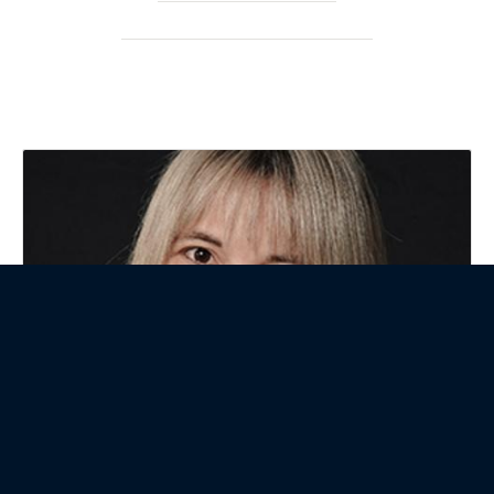
Зачем Яндекс Go создал отдельный язык для расчёта
стоимости поездок
Что на самом деле видят провайдер, VPN-сервис и сайт
при веб-сёрфинге юзера
В Сети появился скрипт против скрытого
идентификатора Microsoft в Windows
ОБЗОР НЕДЕЛИ
Обзор облачной версии Ассистента
7.0, системы удалённого