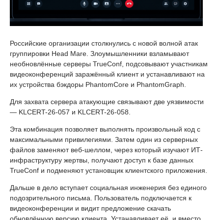
Российские организации столкнулись с новой волной атак
группировки Head Mare. Злоумышленники взламывают
необновлённые серверы TrueConf, подсовывают участникам
видеоконференций заражённый клиент и устанавливают на
их устройства бэкдоры PhantomCore и PhantomGraph.
Для захвата сервера атакующие связывают две уязвимости
— KLCERT-26-057 и KLCERT-26-058.
Эта комбинация позволяет выполнять произвольный код с
максимальными привилегиями. Затем один из серверных
файлов заменяют веб-шеллом, через который изучают ИТ-
инфраструктуру жертвы, получают доступ к базе данных
TrueConf и подменяют установщик клиентского приложения.
Дальше в дело вступает социальная инженерия без единого
подозрительного письма. Пользователь подключается к
видеоконференции и видит предложение скачать
обновлённую версию клиента. Устанавливает её, и вместо