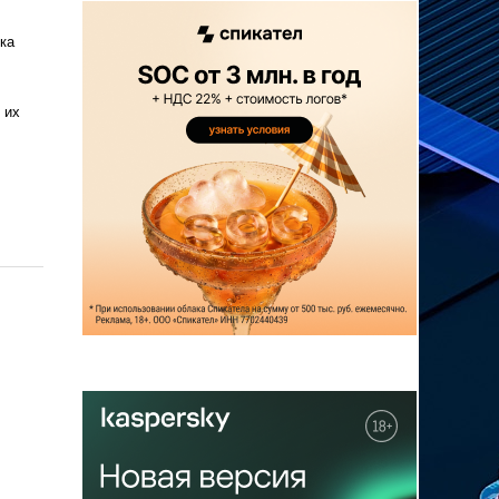
ка
 их