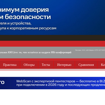
Реклама. ООО «АМ Медиа» ОГРН 1077746725
ртажи AM Live: то, что остаётся за кадром ИБ-конференций
Практика
Обзоры
Тесты
Интервью
Сравнения
Ка