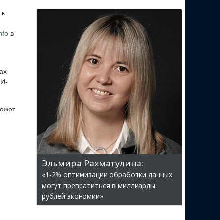
 к
nfo
в
ах
ИИ-
может
Эльмира Рахматулина:
«1-2% оптимизации обработки данных
могут превратиться в миллиарды
рублей экономии»