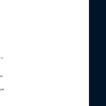
 с
по
для