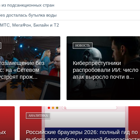
в из подсанкционных стран
ries досталась бутылка воды
 МТС, МегаФон, Билайн и Т2
НОВОСТЬ
тозамещение без
Киберпреступники
с: на «Сетевом
распробовали ИИ: число
устроят прож...
атак выросло почти в...
АНАЛИТИКА
ых
Российские браузеры 2026: полный гид по
выбору для работы и личной безопасности