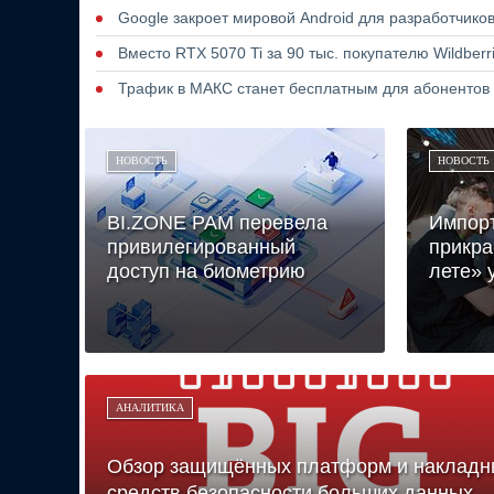
Google закроет мировой Android для разработчико
Вместо RTX 5070 Ti за 90 тыс. покупателю Wildber
Трафик в МАКС станет бесплатным для абонентов
НОВОСТЬ
НОВОСТЬ
BI.ZONE PAM перевела
Импор
привилегированный
прикра
доступ на биометрию
лете» 
АНАЛИТИКА
Обзор защищённых платформ и накладн
средств безопасности больших данных