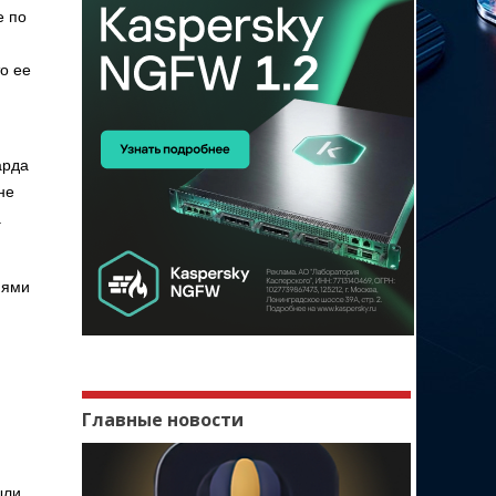
е по
о ее
арда
не
.
иями
Главные новости
ыли