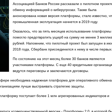
Ассоциацией Банков России рассказали о пилотном проект
обмену информацией о киберугрозах. Также была
анонсирована новая версия платформы, стало известно, чт
промышленная эксплуатация начнется в 2019 году.
Оказалось, что за пять месяцев использование платформы
помогло предотвратить ущерб на сумму не менее 3 милли
рублей. Напомним, что пилотный проект был запущен в ию
2018 года, Сбербанк присоединился к нему в числе первых
По состоянию на этот месяц более 30 банков являются
участниками платформы. С еще 40 кредитными организац
ведутся переговоры и заключаются договоры.
й сфере необходима надежная платформа для оперативного обмена
ганизациям лучше выстраивать стратегию защиты.
платформу поступает более 1 млн агрегированных индикаторов и
запуск усовершенствованной версии - Платформы 2.0, в которой б