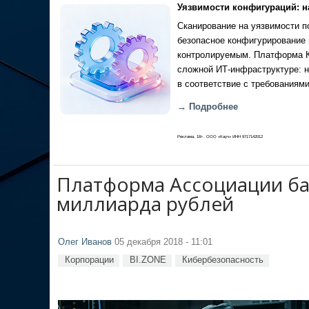
Уязвимости конфигураций: н
Сканирование на уязвимости по
безопасное конфигурирование 
контролируемым. Платформа Ка
сложной ИТ-инфраструктуре: н
в соответствие с требованиями
→ Подробнее
Реклама, 18+. ООО «Кауч» ИНН 9717142012
Платформа Ассоциации ба
миллиарда рублей
Олег Иванов
05 декабря 2018 - 11:01
Корпорации
BI.ZONE
Кибербезопасность