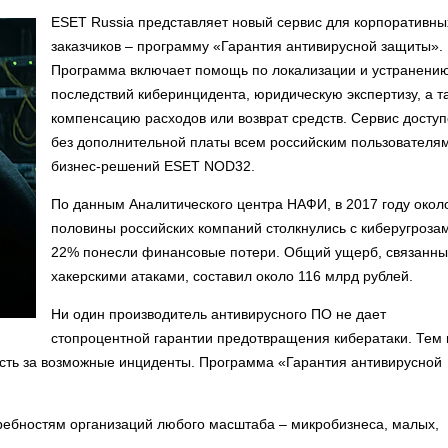
ESET Russia представляет новый сервис для корпоративны
заказчиков – программу «Гарантия антивирусной защиты».
Программа включает помощь по локализации и устранени
последствий киберинцидента, юридическую экспертизу, а т
компенсацию расходов или возврат средств. Сервис досту
без дополнительной платы всем российским пользователя
бизнес-решений ESET NOD32.
По данным Аналитического центра НАФИ, в 2017 году окол
половины российских компаний столкнулись с киберугрозам
22% понесли финансовые потери. Общий ущерб, связанны
хакерскими атаками, составил около 116 млрд рублей.
Ни один производитель антивирусного ПО не дает
стопроцентной гарантии предотвращения кибератаки. Тем 
ность за возможные инциденты. Программа «Гарантия антивирусной
ребностям организаций любого масштаба – микробизнеса, малых,