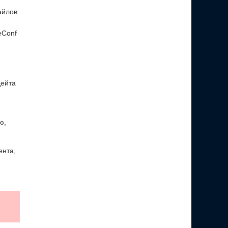
айлов
eConf
дейта
ю,
ента,