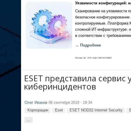
Уязвимости конфигураций: н
Сканирование на уязвимости по
безопасное конфигурирование 
контролируемым. Платформа Ка
сложной ИТ-инфраструктуре: н
в соответствие с требованиями
→ Подробнее
Реклама, 18+. ООО «Кауч» ИНН 9717142012
ESET представила сервис 
киберинцидентов
Олег Иванов
06 сентября 2018 - 19:34
Корпорации
Eset
ESET NOD32 Internet Security
...