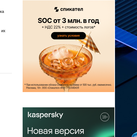
ка
 их