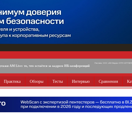
Реклама. ООО «АМ Медиа» ОГРН 1077746725
ртажи AM Live: то, что остаётся за кадром ИБ-конференций
Практика
Обзоры
Тесты
Интервью
Сравнения
Ка