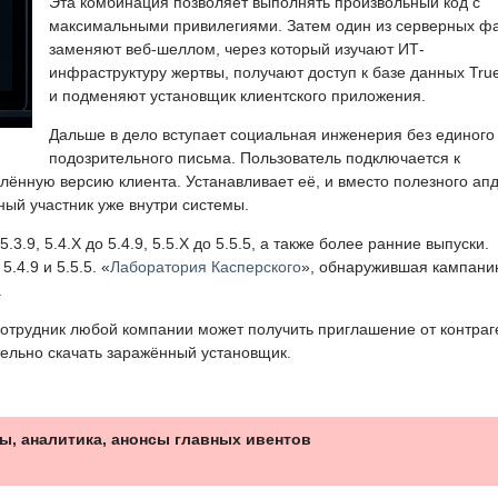
Эта комбинация позволяет выполнять произвольный код с
максимальными привилегиями. Затем один из серверных ф
заменяют веб-шеллом, через который изучают ИТ-
инфраструктуру жертвы, получают доступ к базе данных Tru
и подменяют установщик клиентского приложения.
Дальше в дело вступает социальная инженерия без единого
подозрительного письма. Пользователь подключается к
ённую версию клиента. Устанавливает её, и вместо полезного ап
ный участник уже внутри системы.
3.9, 5.4.X до 5.4.9, 5.5.X до 5.5.5, а также более ранние выпуски.
.4.9 и 5.5.5. «
Лаборатория Касперского
», обнаружившая кампани
.
отрудник любой компании может получить приглашение от контраг
тельно скачать заражённый установщик.
ы, аналитика, анонсы главных ивентов