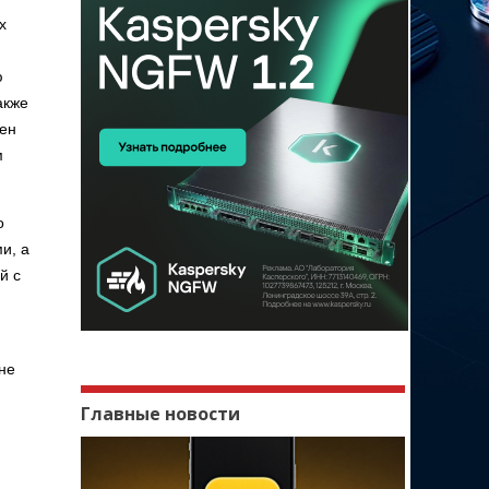
х
ю
акже
пен
м
о
и, а
й с
не
Главные новости