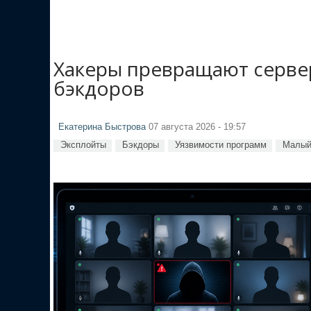
Хакеры превращают сервер
бэкдоров
Екатерина Быстрова
07 августа 2026 - 19:57
Эксплойты
Бэкдоры
Уязвимости программ
Малый