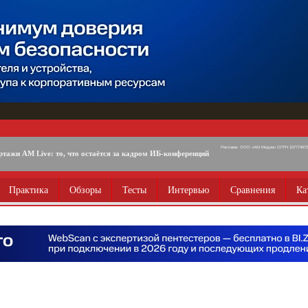
Реклама. ООО «АМ Медиа» ОГРН 1077746725
ртажи AM Live: то, что остаётся за кадром ИБ-конференций
Практика
Обзоры
Тесты
Интервью
Сравнения
Ка