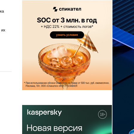
ка
 их