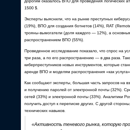
дорогим оказалось ВПО для проведения логических ат
1500 $.
Эксперты выяснили, что на рынке преступных киберус
(19%), ВПО для создания ботнетов (14%), RAT (Remote
трояны-вымогатели (доля каждого ― 12%), а основным
распространением ВПО (55%).
Проведенное исследование показало, что спрос на у
три раза, а по его распространению ― в два раза. Та
киберпреступников новых инструментов, которые стан
аренде ВПО и моделям распространения «как услуга»
Как сообщают эксперты, большая часть запросов на вз
и получению паролей от электронной почты (32%). С
сетей (33%) и электронной почты (33%). Аналитики Po
получить доступ к переписке других. С другой сторон
технических навыков.
«Активность теневого рынка, которую про