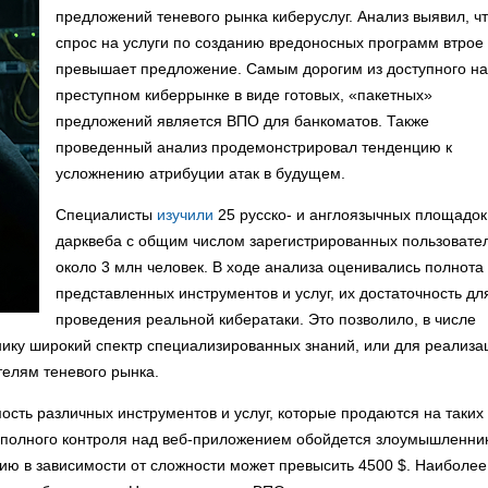
предложений теневого рынка киберуслуг. Анализ выявил, ч
спрос на услуги по созданию вредоносных программ втрое
превышает предложение. Самым дорогим из доступного на
преступном киберрынке в виде готовых, «пакетных»
предложений является ВПО для банкоматов. Также
проведенный анализ продемонстрировал тенденцию к
усложнению атрибуции атак в будущем.
Специалисты
изучили
25 русско- и англоязычных площадок
дарквеба с общим числом зарегистрированных пользовате
около 3 млн человек. В ходе анализа оценивались полнота
представленных инструментов и услуг, их достаточность дл
проведения реальной кибератаки. Это позволило, в числе
нику широкий спектр специализированных знаний, или для реализа
телям теневого рынка.
ть различных инструментов и услуг, которые продаются на таких
м полного контроля над веб-приложением обойдется злоумышленни
ацию в зависимости от сложности может превысить 4500 $. Наиболее