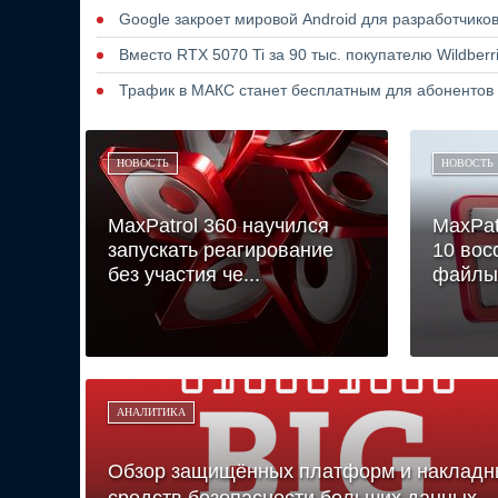
Google закроет мировой Android для разработчико
Вместо RTX 5070 Ti за 90 тыс. покупателю Wildber
Трафик в МАКС станет бесплатным для абонентов
НОВОСТЬ
НОВОСТЬ
MaxPatrol 360 научился
MaxPatr
запускать реагирование
10 вос
без участия че...
файлы 
АНАЛИТИКА
Обзор защищённых платформ и накладн
средств безопасности больших данных