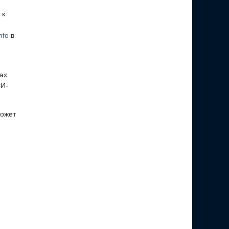
 к
nfo
в
ах
ИИ-
может