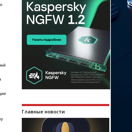
то
лей
я
ции
Главные новости
ку