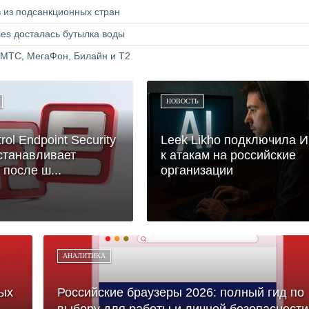
в из подсанкционных стран
ries досталась бутылка воды
 МТС, МегаФон, Билайн и Т2
НОВОСТЬ
ol Endpoint Security
Leek Likho подключила 
станавливает
к атакам на российские
после ш...
организации
АНАЛИТИКА
ых
Российские браузеры 2026: полный гид по
выбору для работы и личной безопасности