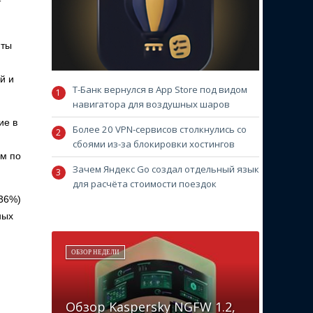
т
иты
й и
Т-Банк вернулся в App Store под видом
навигатора для воздушных шаров
ие в
Более 20 VPN-сервисов столкнулись со
сбоями из-за блокировки хостингов
ам по
Зачем Яндекс Go создал отдельный язык
для расчёта стоимости поездок
(36%)
ных
ОБЗОР НЕДЕЛИ
Обзор Kaspersky NGFW 1.2,