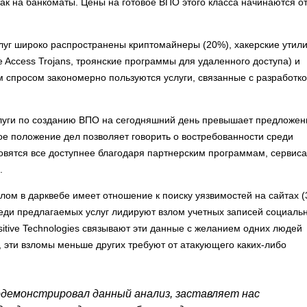
ак на банкоматы. Цены на готовое ВПО этого класса начинаются о
луг широко распространены криптомайнеры (20%), хакерские утил
 Access Trojans, троянские программы для удаленного доступа) и
 спросом закономерно пользуются услуги, связанные с разработко
слуги по созданию ВПО на сегодняшний день превышает предложен
кое положение дел позволяет говорить о востребованности среди
овятся все доступнее благодаря партнерским программам, сервис
.
лом в дарквебе имеет отношение к поиску уязвимостей на сайтах 
реди предлагаемых услуг лидируют взлом учетных записей социаль
sitive Technologies связывают эти данные с желанием одних людей
ы, эти взломы меньше других требуют от атакующего каких-либо
демонстрировал данный анализ, заставляет нас