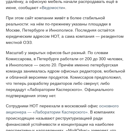
удалёнку, а офисную мебель начали распродавать ещё в
июне, сообщают «
Ведомости
».
При этом сайт компании живёт в более стабильной
реальности: на нём по-прежнему указаны площадки в
Москве, Петербурге и Иннополисе. Последняя остаётся
юридическим адресом НОТ, а сама компания — резидентом
местной ОЭЗ.
Масштаб у закрытых офисов был разный. По словам
Комиссарова, в Петербурге работали от 200 до 300 человек,
в Иннополисе — около 20. Причём именно петербургская
команда занималась ядром офисных редакторов, мобильной
и облачной версиями продуктов. Комиссаров предположил,
что теперь разработку редакторов либо свернут, либо
передадут «Лаборатории Касперского». Официального
подтверждения этому нет.
Сотрудники НОТ переехали в московский офис
основного
акционера — «Лаборатории Касперского»
. В компаниях
происходящее называют реструктуризацией ради
финансовой устойчивости и концентрации на наиболее
перспективных направлениях. «МойОфис» заверяет, что