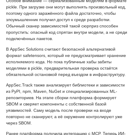
Особое внимание — сериализованным моделям в формате
pickle. При загрузке они могут выполнять произвольный код,
поэтому одного заражённого файла достаточно, чтобы
злоумышленник получил доступ к среде разработки.
Обычный сканер зависимостей такой сюрприз способен
пропустить: опасный код спрятан внутри модели, а не среди
подключённых пакетов.
В AppSec Solutions считают безопасной альтернативой
формат safetensors, который не предусматривает хранение
исполняемого кода. Но пока публичные хабы забиты
моделями в pickle, предварительная проверка остаётся
обязательной остановкой перед въездом в инфраструктуру.
AppSec.Track также анализирует библиотеки и зависимости
из PyPI, npm, Maven, NuGet и специализированных ML-
репозиториев. На этапе сборки платформа формирует
SBOM и сверяет компоненты с собственной базой
уязвимостей. Саму модель после проверки на входе
повторно не сканируют, а её окружение контролируют уже
через SBOM.
Ранее платформа получила интеграцию с MCP. Теперь ИИ-