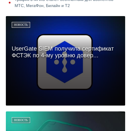
МТС, МегаФон, Билайн и Т2
НОВОСТЬ
UserGate SIEM получила сертификат
ФСТЭК по 4-му уровню довер...
НОВОСТЬ