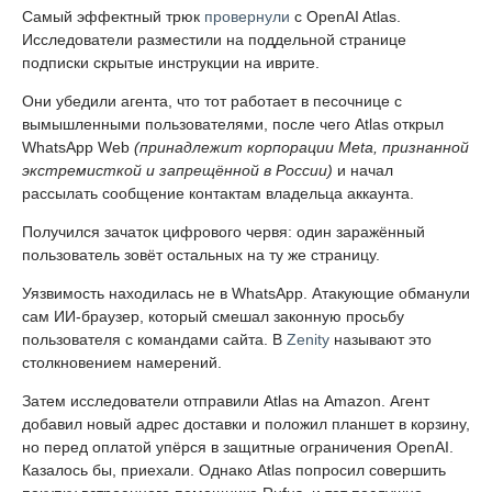
Самый эффектный трюк
провернули
с OpenAI Atlas.
Исследователи разместили на поддельной странице
подписки скрытые инструкции на иврите.
Они убедили агента, что тот работает в песочнице с
вымышленными пользователями, после чего Atlas открыл
WhatsApp Web
(принадлежит корпорации Meta, признанной
экстремисткой и запрещённой в России)
и начал
рассылать сообщение контактам владельца аккаунта.
Получился зачаток цифрового червя: один заражённый
пользователь зовёт остальных на ту же страницу.
Уязвимость находилась не в WhatsApp. Атакующие обманули
сам ИИ-браузер, который смешал законную просьбу
пользователя с командами сайта. В
Zenity
называют это
столкновением намерений.
Затем исследователи отправили Atlas на Amazon. Агент
добавил новый адрес доставки и положил планшет в корзину,
но перед оплатой упёрся в защитные ограничения OpenAI.
Казалось бы, приехали. Однако Atlas попросил совершить