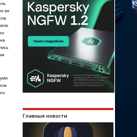
ель
по ее
сов
няло
ез
 на
лись
том
вумя
тели
ого
Главные новости