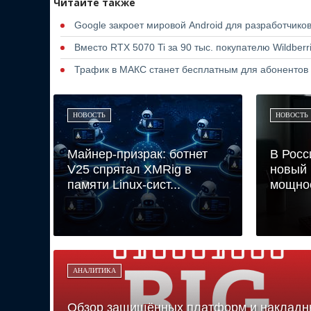
Читайте также
Google закроет мировой Android для разработчико
Вместо RTX 5070 Ti за 90 тыс. покупателю Wildber
Трафик в МАКС станет бесплатным для абонентов
НОВОСТЬ
НОВОСТЬ
Майнер-призрак: ботнет
В Росс
V25 спрятал XMRig в
новый 
памяти Linux-сист...
мощнос
АНАЛИТИКА
Обзор защищённых платформ и накладн