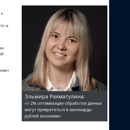
 к
nfo
в
ах
ИИ-
может
Эльмира Рахматулина:
«1-2% оптимизации обработки данных
могут превратиться в миллиарды
рублей экономии»