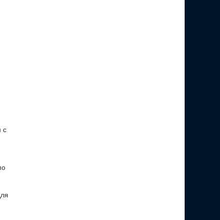
 с
по
для