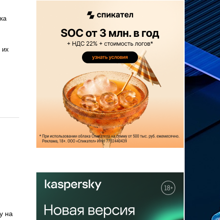
ка
 их
у на