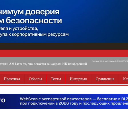
Реклама. ООО «АМ Медиа» ОГРН 1077746725
ртажи AM Live: то, что остаётся за кадром ИБ-конференций
Практика
Обзоры
Тесты
Интервью
Сравнения
Ка