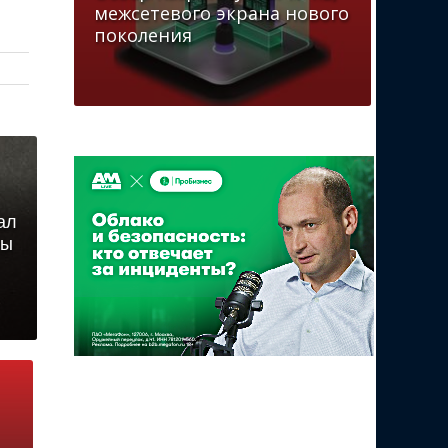
межсетевого экрана нового
поколения
ал
лы