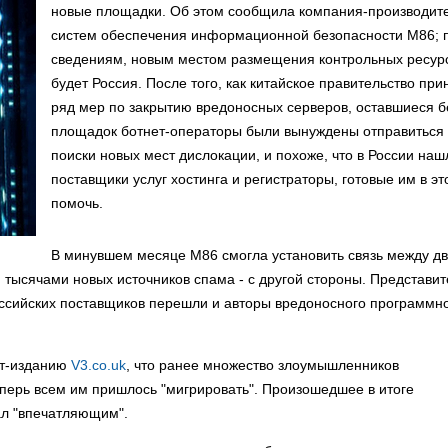
новые площадки. Об этом сообщила компания-производит
систем обеспечения информационной безопасности M86; 
сведениям, новым местом размещения контрольных ресур
будет Россия. После того, как китайское правительство при
ряд мер по закрытию вредоносных серверов, оставшиеся б
площадок ботнет-операторы были вынуждены отправиться
поиски новых мест дислокации, и похоже, что в России наш
поставщики услуг хостинга и регистраторы, готовые им в э
помочь.
В минувшем месяце M86 смогла установить связь между д
 тысячами новых источников спама - с другой стороны. Представи
российских поставщиков перешли и авторы вредоносного программн
ет-изданию
V3.co.uk
, что ранее множество злоумышленников
теперь всем им пришлось "мигрировать". Произошедшее в итоге
ал "впечатляющим".