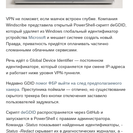
VPN не поможет, если маячок встроен глубже. Компания
Windscribe представила открытый PowerShell-скрипт deGDID,
который удаляет из Windows глобальный идентификатор
устройства
Microsoft
и мешает системе создать новый.
Правда, приватность придётся оплачивать частично
сломанными облачными сервисами.
Речь идёт о Global Device Identifier — постоянном
идентификаторе, который сохраняется при смене IP-адреса
и работает ниже уровня VPN-туннеля.
Недавно GDID
помог ФБР выйти на след предполагаемого
хакера
. Преступника поймали — отлично, но существование
скрытого трекера без кнопки отключения заставило
пользователей задуматься.
Скрипт
deGDID
распространяется через GitHub и
запускается в PowerShell с правами администратора.
Команда
-Status
показывает найденные идентификаторы,
-
Status -Redact
скрывает их в диагностических журналах, а
-