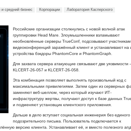
 и средний бизнес
Корпорации
Лаборатория Касперского
Российские организации столкнулись с новой волной атак
группировки Head Mare. Злоумышленники взламывают
необновлённые серверы TrueConf, подсовывают участникам
видеоконференций заражённый клиент и устанавливают на 
устройства бэкдоры PhantomCore и PhantomGraph.
Для захвата сервера атакующие связывают две уязвимости
KLCERT-26-057 и KLCERT-26-058.
Эта комбинация позволяет выполнять произвольный код с
максимальными привилегиями. Затем один из серверных ф
заменяют веб-шеллом, через который изучают ИТ-
инфраструктуру жертвы, получают доступ к базе данных Tru
и подменяют установщик клиентского приложения.
Дальше в дело вступает социальная инженерия без единого
подозрительного письма. Пользователь подключается к
ённую версию клиента. Устанавливает её, и вместо полезного ап