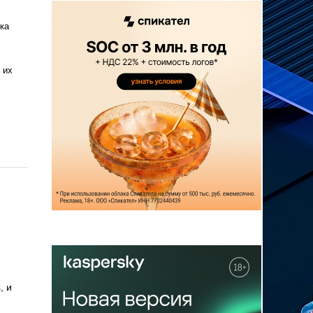
ка
 их
, и