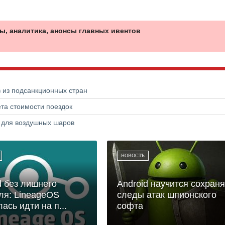
ы, аналитика, анонсы главных ивентов
в из подсанкционных стран
та стоимости поездок
а для воздушных шаров
НОВОСТЬ
d без лишнего
Android научится сохраня
ля: LineageOS
следы атак шпионского
ась идти на п...
софта