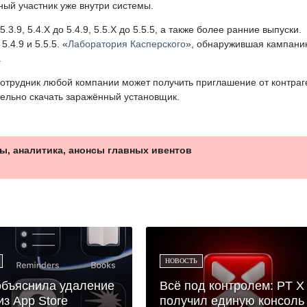
ный участник уже внутри системы.
3.9, 5.4.X до 5.4.9, 5.5.X до 5.5.5, а также более ранние выпуски.
.4.9 и 5.5.5. «
Лаборатория Касперского
», обнаружившая кампани
.
отрудник любой компании может получить приглашение от контраг
тельно скачать заражённый установщик.
ы, аналитика, анонсы главных ивентов
НОВОСТЬ
объяснила удаление
Всё под контролем: PT X
з App Store
получил единую консоль