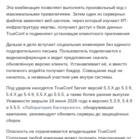
Эта комбинация позволяет выполнять произвольный код с
максимальными привилегиями. Затем один из серверных
файлов заменяют веб-шеллом, через который изучают ИТ-
инфраструктуру жертвы, получают доступ к базе данных
TrueConf и подменяют установщик клиентского приложения.
Дальше в дело вступает социальная инженерия без единого
подозрительного письма. Пользователь подключается к
видеоконференции и видит предложение скачать
обновлённую версию клиента. Устанавливает её, и вместо
полезного апдейта получает бэкдор. Совещание ещё не
началось, а незваный участник уже внутри системы.
Под ударом находятся TrueConf Server версий 5.3.X до 5.3.9,
5.4.X до 5.4.9, 5.5.X до 5.5.5, а также более ранние выпуски.
Уязвимости закрыли 18 июня 2026 года в версиях 5.3.9, 5.4.9
и 5.5.5. «
Лаборатория Касперского
», обнаружившая
кампанию, рекомендует обновить серверы до защищённых
сборок.
Опасность не ограничивается владельцами TrueConf.
Сотрудник любой компании может получить приглашение от