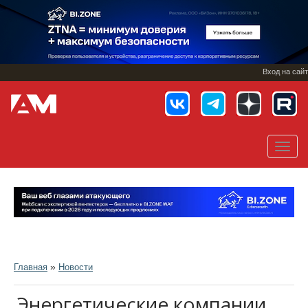
Перейти
к
основному
содержанию
Вход на сайт
Toggl
navig
»
Главная
Новости
Энергетические компании